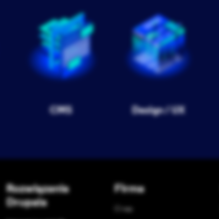
CMS
Design / UX
Rozwiązania
Firma
Drupala
O nas