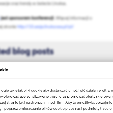
acje oraz trendy w świecie Linuksa.
jest sponsorem konferencji
. Więcej informacji o
j stronie
http://10.sesja.linuksowa.pl/pl/
ed blog posts
ookie
gie takie jak pliki cookie aby dostarczyć umożliwić działanie witry,
 aby oferować spersonalizowane treści oraz promować oferty skierowa
szej stronie jak i na stronach innych firm. Aby to umożliwić, uprzejmi
ii poprzez umieszczanie plików cookie przez nas i podmioty trzecie,
DrupalCon Vienna 2025 – spotkanie