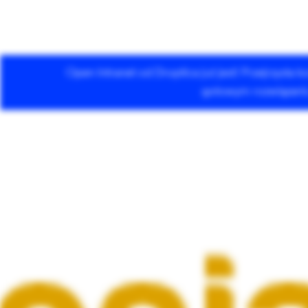
Open Intranet od Droptica już jest! Przejrzysta
Usługi Drupala
gotowym rozwiązaniu 