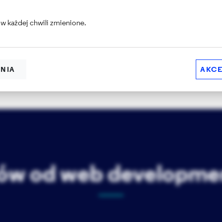
społeczności i nowe kierunki
w każdej chwili zmienione.
rozwoju Drupala
READ ARTICLE
ENIA
AKCE
tów od web developme