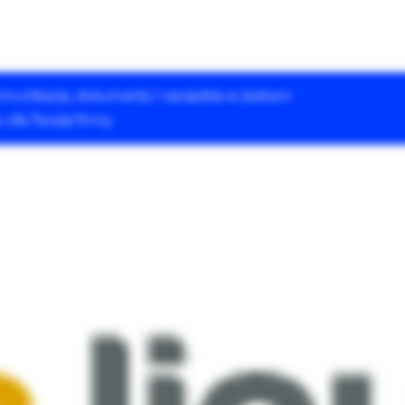
 komunikacja, dokumenty i narzędzia w jednym
Rozwiązania Drupala
Szkolenia
Case Studies
dla Twojej firmy.