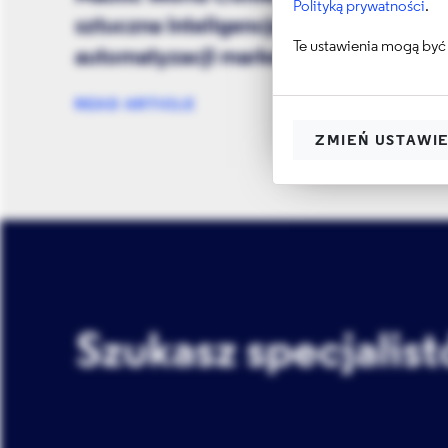
Polityką prywatności
.
sztuczna inteligencja i przyszłość
Te ustawienia mogą być 
automatyzacji marketingu
READ ARTICLE
ZMIEŃ USTAWI
Szukasz specjalis