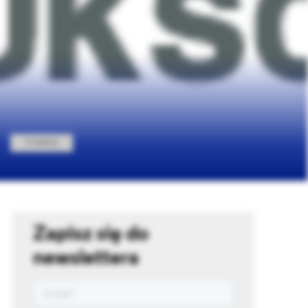
FIRMA
Zapisz się do
newslettera