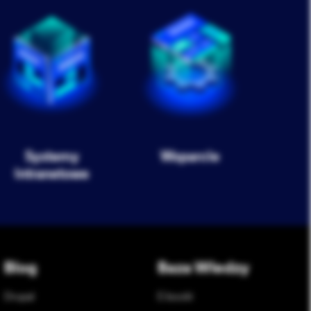
Systemy
Wsparcie
intranetowe
Blog
Baza Wiedzy
Drupal
E-booki