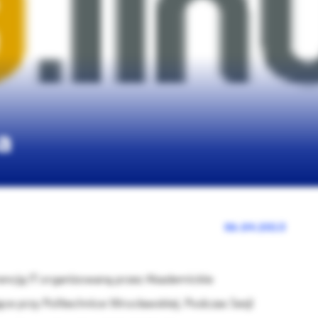
a
06.04.2013
rencją IT organizowaną przez Akademickie
ące przy Politechnice Wrocławskiej. Podczas Sesji