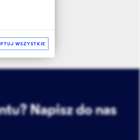
PTUJ WSZYSTKIE
ntu? Napisz do nas