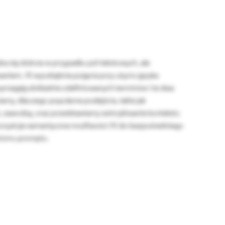
dza się dobrze w przypadku pól tekstowych, ale
iem. AI wyodrębnia pojęcia przy użyciu języka
ymagają dokładnie zdefiniowanych terminów i te dwa
iamy, dlaczego popularne podejścia, takie jak
 zawodzą, oraz przedstawiamy wstrzykiwanie kontekstu
orzystuje semantyczne możliwości AI do bezpośredniego
ziomu promptu.