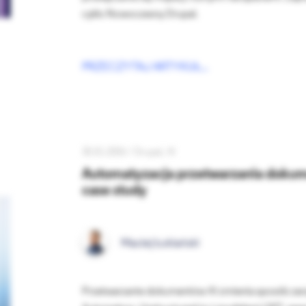
cyklu Nowoczesny Drupal.
PRZECZYTAJ ARTYKUŁ...
30.01.2026 /
Drupal
AI
Automatyzacja przetwarzania dokum
case study
Maciej Łukiański
Przetwarzanie dokumentów AI zmienia sposób zarząd