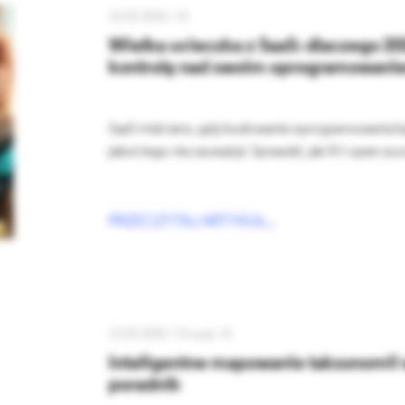
10.03.2026 /
AI
Wielka ucieczka z SaaS: dlaczego 20
kontrolę nad swoim oprogramowani
SaaS miał sens, gdy budowanie oprogramowania był
jakoś tego nie zauważył. Sprawdź, jak AI i open so
PRZECZYTAJ ARTYKUŁ...
13.02.2026 /
Drupal
AI
Inteligentne mapowanie taksonomii 
poradnik