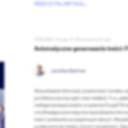
PRZECZYTAJ ARTYKUŁ...
03.02.2026 /
Drupal
AI
Nowoczesny Drupal
Automatyczne generowanie treści: Fi
Jarosław Bartman
Wyszukiwanie informacji, pisanie treści, korekta,
pochłania znaczną część czasu redakcji. A co, gd
inteligencja bezpośrednio w systemie Drupal? W a
umożliwiające automatyczne wyszukiwanie informa
treści i pobieranie szczegółowych danych. Wszyst
przełączania się między różnymi narzędziami. Zapr