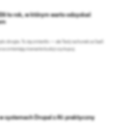
26 to rok, w którym warto odzyskać
em
o drogie. To się zmieniło — ale Twój rachunek za SaaS
urce zmieniają równanie buduj-czy-kupuj.
w systemach Drupal z AI: praktyczny