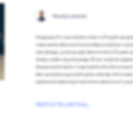
Maciej Łukiański
Integracja AI z tworzeniem treści w Drupalu spraw
mapowanie taksonomii pozostaje poważnym wyzwan
naturalnego, podczas gdy taksonomie w Drupalu w
światy rzadko się pokrywają. W tym artykule wyjaśn
dopasowanie tekstu i mapowanie słów kluczowych,
jako sprawdzoną produkcyjnie metodę, która wyk
wybierania właściwych terminów taksonomii z po
PRZECZYTAJ ARTYKUŁ...