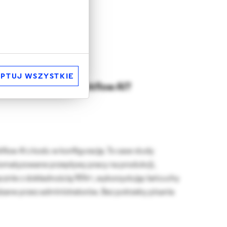
PTUJ WSZYSTKIE
yć wieloetapowe workflow AI?
low AI z kodu w konfigurację. To case study
tomatyzowane przepływy pracy na produkcji,
znie z dokładnością 95%+, wykorzystując łańcuchy
dzane przez administratorów. Bez potrzeby pisania