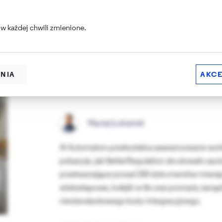
PRZECZYTAJ ARTYKUŁ...
w każdej chwili zmienione.
05.02.2026 /
Drupal
AI
ENIA
AKCE
AI Automators w Drupalu. Jak tworz
Maciej Łukiański
AI Automators przekształca zaawansowane workf
pokazuje, jak BetterRegulation zbudowało zau
przetwarzające ponad 200 dokumentów miesięc
wieloetapowe, kolejki w tle oraz prompty zarzą
niestandardowego kodu integracyjnego.