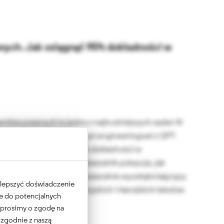
anych. Jak osiągnąć 95% dokładności w
ntów prawnych to jedno z najtrudniejszych zadań AI
nie zaprojektowanemu prompt engineeringowi z GPT-
 mogą osiągnąć ponad 95% dokładności w
lu taksonomiach. Ten przewodnik pokazuje, jak
lony promptów, które niezawodnie wyodrębniają typy
 ulepszyć doświadczenie
obowiązki prawne z brytyjskich i irlandzkich tekstów
ne do potencjalnych
do 3 minut na dokument.
e prosimy o zgodę na
 zgodnie z naszą