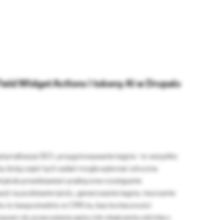
eld Widget Actions i tokeny AI w Drupalu
 optymalizacja SEO, przygotowywanie tagów - to wszystko
yby dużą część tych zadań mogła wykonać sztuczna
rtykule przedstawiam praktyczne rozwiązanie
cji na podstawie tytułu, generowanie tagów, tworzenie
ko to bezpośrednio w CMS-ie, bez konieczności
aszam do przeczytania wpisu lub obejrzenia odcinka z