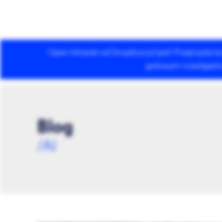
Open Intranet od Droptica już jest! Przejrzysta
Usługi Drupala
gotowym rozwiązaniu 
Blog
/AI