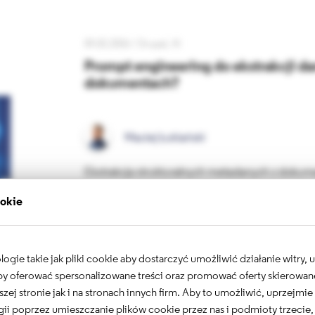
09.02.2026 /
Drupal
AI
Prompt engineering do ekstrakcji d
dokumentach?
Maciej Łukiański
Ekstrakcja strukturalnych metadanych z dokume
dla działalności regulowanych. Dzięki staran
ookie
4o-mini i Structured Outputs OpenAI, zespoły
kategoryzacji dokumentów regulacyjnych w wie
BetterRegulation zbudowało produkcyjne szab
gie takie jak pliki cookie aby dostarczyć umożliwić działanie witry,
dokumentów, organizacje, obszary tematyczne i 
 aby oferować spersonalizowane treści oraz promować oferty skierowa
prawnych, skracając czas ręcznej korekty z 15 
szej stronie jak i na stronach innych firm. Aby to umożliwić, uprzejmi
ii poprzez umieszczanie plików cookie przez nas i podmioty trzecie,