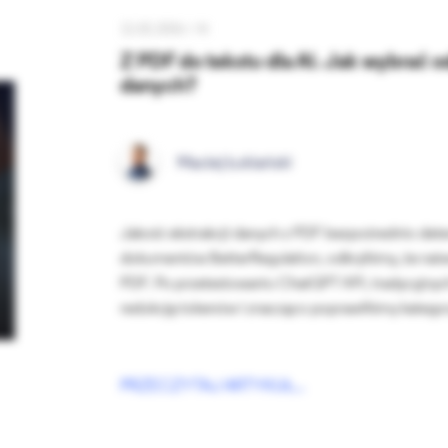
12.02.2026 /
AI
Z PDF do tekstu dla AI. Jak wybrać 
danych?
Maciej Łukiański
Jakość ekstrakcji danych z PDF bezpośrednio dete
dokumentów BetterRegulation, odkryliśmy, że naiwn
PDF. Po przetestowaniu ChatGPT API, tradycyjnych
redukcję tokenów i znacząco poprawiliśmy katego
PRZECZYTAJ ARTYKUŁ...