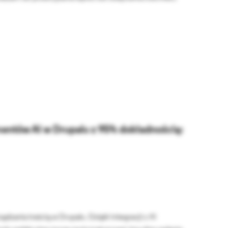
entów AI w Drupalu z 95% dokładnością:
zania treścią w Drupalu. Dzięki integracji z AI