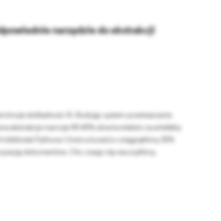
odpowiednie narzędzie do ekstrakcji
rminuje dokładność AI. Budując system przetwarzania
a ekstrakcja marnuje 40-60% okna kontekstu na artefakty
 bibliotek Pythona i Unstructured.io osiągnęliśmy 30%
ryzację dokumentów. Oto czego się nauczyliśmy.