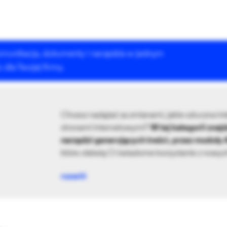
 komunikacja, dokumenty i narzędzia w jednym
Rozwiązania Drupala
Szkolenia
Case Studies
dla Twojej firmy.
Chcesz nadążać za zmianami, jakie sztuczna in
stronami internetowymi?
W tej kategorii znaj
narzędzi generujących treści, przez moduły 
które ułatwią Ci świadome korzystanie z nowych
rozwiń