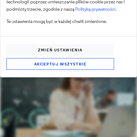
Rezultat:
technologii poprzez umieszczanie plików cookie przez nas i
podmioty trzecie, zgodnie z naszą
Polityką prywatności
.
Klient jest w stanie osiągnąć czas odpowiedzi poniżej 100 ms dla
zapytań z pamięci podręcznej, zachowując jednocześnie
Te ustawienia mogą być w każdej chwili zmienione.
kompleksową obsługę nowych pytań.
ZMIEŃ USTAWIENIA
AKCEPTUJ WSZYSTKIE