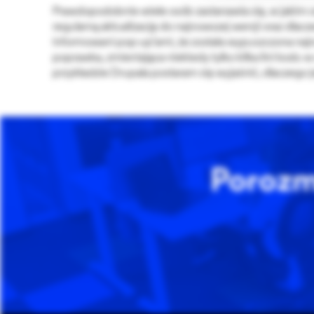
Prawdopodobnie wiele osób zastanawia się, w jakim c
regularną aktualizację do najnowszej wersji oraz dla
informowani pop-up’ami, że została wypuszczona najn
poprawka, zmieniająca niekiedy tylko kilka lini kodu
przykładzie Drupala postaram się wyjaśnić, dlaczego j
Porozm