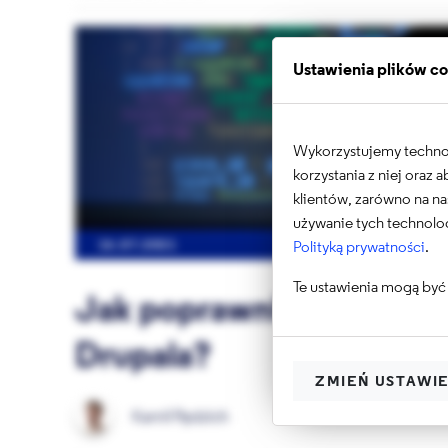
Ustawienia plików c
Wykorzystujemy technolo
korzystania z niej oraz
klientów, zarówno na na
używanie tych technolog
Polityką prywatności
.
16.07.2021
Te ustawienia mogą być 
Jak poprawnie zadbać o 
Drupala?
ZMIEŃ USTAWI
Kamil Pędzich