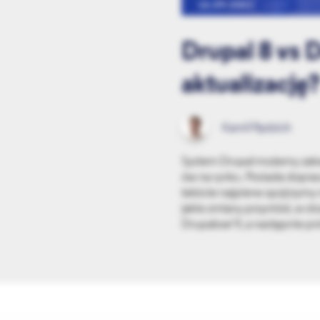
16.09.2021
Drupal 8 vs D
aktualizację
Kamil Pędzich
System Drupal możemy zakwa
ów na rynku. Posiada dopra
tekście najpierw spojrzymy 
jakie zmiany przyniósł, w s
Drupalowi 9, a następnie p