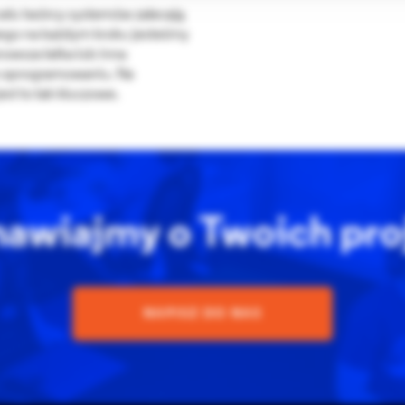
elu twórcy systemów zalecają
czego na każdym kroku jesteśmy
owsza łatka lub inna
 w oprogramowaniu. Na
est to tak kluczowe.
awiajmy o Twoich pro
NAPISZ DO NAS