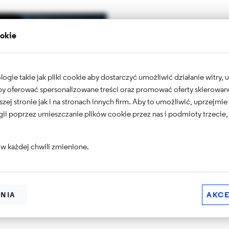
ookie
gie takie jak pliki cookie aby dostarczyć umożliwić działanie witry,
 aby oferować spersonalizowane treści oraz promować oferty skierowa
szej stronie jak i na stronach innych firm. Aby to umożliwić, uprzejmi
ii poprzez umieszczanie plików cookie przez nas i podmioty trzecie,
DRUPAL
w każdej chwili zmienione.
aktualizację
ENIA
AKCE