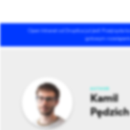
Open Intranet od Droptica już jest! Przejrzysta
Usługi Drupala
gotowym rozwiązaniu 
AUTHOR
Kamil
Pędzich