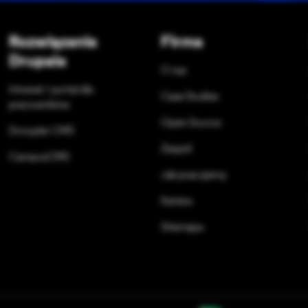
Rozwiązania
Firma
Drupala
O nas
Intranet / portal dla
Case Studies
pracowników
Open Source
Droopler CMS
Zespół
CampusCMS
Jak pracujemy
Kariera
Sitemapa