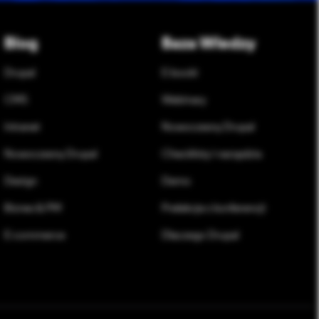
Blog
Baza Wiedzy
Drupal
E-booki
CMS
Webinary
Intranet
Nowoczesny Drupal
Nowoczesny Drupal
Checklisty i narzędzia
Design
Demo
Biznes & PM
Prelekcje z konferencji
E-commerce
Dlaczego Drupal