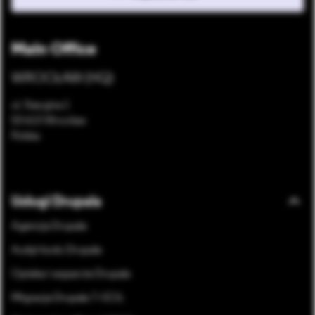
Main Office
WROCŁAW (HQ)
ul. Stacyjna 1
53-613 Wrocław
Polska
Bottom footer menu
Usługi Drupala
Agencja Drupala
Audyt kodu Drupala
Opieka i wsparcie Drupala
Migracja Drupala 7 i EOL