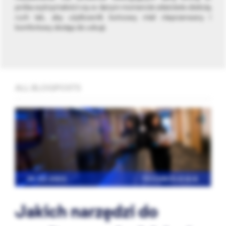
próba wytrzymałości czy w danym momencie właściwie obsłużą
ruch tak, aby użytkownik końcowy miał nieprzerwany i
komfortowy dostęp do usługi.
ALL BLOGPOSTS
25.02.2022
TECHNOLOGIA
Jakich narzędzi do