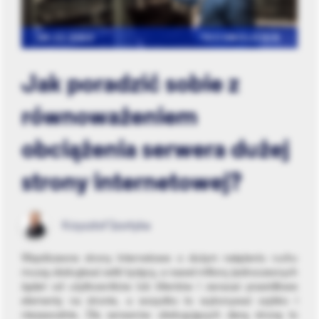
04.11.2022
TECHNOLOGIA
Jak poradzić sobie z
równoważeniem
obciążenia serwera dużej
strony internetowej?
Krzysztof Szortyka
Współczesne strony internetowe o dużym natężeniu ruchu
muszą obsługiwać setki tysięcy, a nawet miliony jednoczesnych
żądań od użytkowników lub klientów i zwracać prawidłowe
elementy na stronie, a wszystko to wykonywać szybko i
niezawodnie. Dla serwerów obsługujących daną stronę to