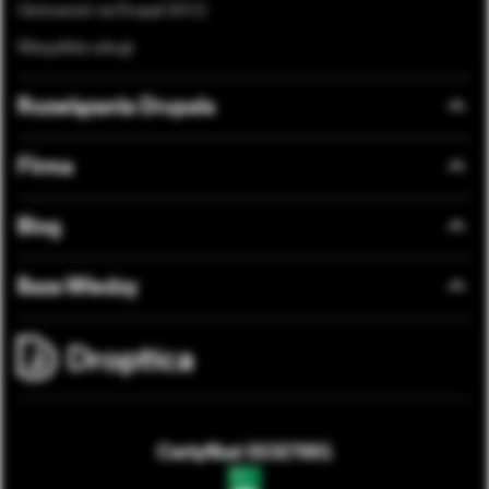
Gotowość na Drupal 10/11
Wszystkie usługi
Rozwiązania Drupala
Firma
Blog
Baza Wiedzy
Certyfikat ISO27001