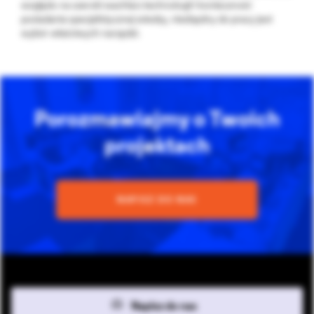
względu na szeroki wachlarz technologii i konieczność
posiadania specjalistycznej wiedzy, niezbędny do pracy jest
wybór właściwych narzędzi.
Porozmawiajmy o Twoich
projektach
NAPISZ DO NAS
Napisz do nas