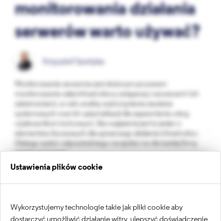
monitorowania działania
serwerów warto używać?
Krzysztof Szortyka
Monitorowanie serwerów jest złożonym procesem
monitorowania całej infrastruktury związanej z serwerami i ich
zależnościami, w celu analizy wykorzystania zasobów
systemowych oraz ich optymalizacji dla zapewnienia usług
użytkownikom końcowym. Bez wątpienia jest to jeden z
elementów kluczowych dla sprawnego działania infrastruktur.
Dlatego wybór odpowiedniego narzędzia ma dla każdej firmy
istotne znaczenie.
Ustawienia plików cookie
Wykorzystujemy technologie takie jak pliki cookie aby
dostarczyć umożliwić działanie witry, ulepszyć doświadczenie