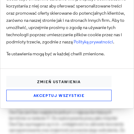
korzystania z niej oraz aby oferować spersonalizowane treści
oraz promować oferty skierowane do potencjalnych klientów,
07.01.2022
TECHNOLOGIA
zarówno na naszej stronie jak i na stronach innych firm. Aby to
umożliwić, uprzejmie prosimy o zgodę na używanie tych
technologii poprzez umieszczanie plików cookie przez nas i
Narzędzia continuous
podmioty trzecie, zgodnie z naszą
Polityką prywatności
.
integration, których
Te ustawienia mogą być w każdej chwili zmienione.
potrzebuje każdy
DevOps
ZMIEŃ USTAWIENIA
AKCEPTUJ WSZYSTKIE
Krzysztof Szortyka
DevOps jest bez wątpienia jednym z najpopularniejszych
terminów w świecie IT. Do wykonywania pracy jako inżynier
DevOps wymagane są m.in. umiejętności w zakresie tworzenia
oprogramowania oraz znajomość procesów jego wdrożenia. Ze