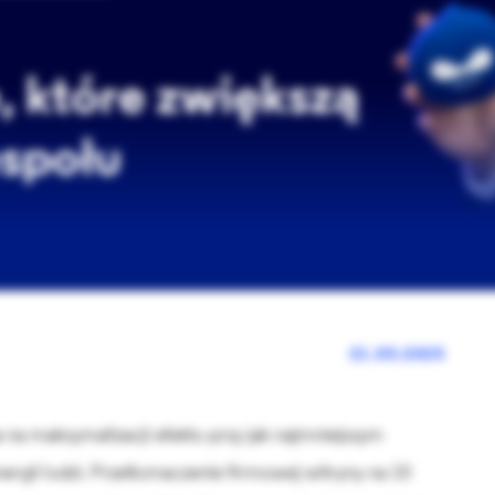
, które zwiększą
społu
21.05.2025
 na maksymalizacji efektu przy jak najmniejszym
ergii ludzi. Przetłumaczenie firmowej witryny na 10