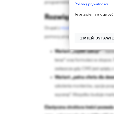
programistów i opóźnienia kampanii.
Polityką prywatności
.
Te ustawienia mogą być 
Rozwiązanie - moduł
Drupal z
modułem Paragraphs
pozwal
pomocy programisty czy grafika:
ZMIEŃ USTAWI
Wariant „szybki zakup”
– baner
teraz” oraz formularz w stopce
zwłaszcza gdy CMS jest spięt
Wariant „pełna oferta dla de
szkolenia monterów, opcje posp
wycenę”. Wszystko buduje markete
Elastyczna struktura treści pozwa