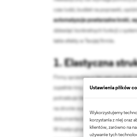
czas ludzi, budżet na poprawki, opóź
automatyzuje powtarzalne kroki, wy
dziewięć konkretnych funkcji z syste
takie efekty w Twojej firmie.
1. Elastyczna struk
Firmy sprzedające ten sam produkt
zupełnie inny sposób. Jednoosobowa
Ustawienia plików c
potrzebuje błyskawicznej decyzji – kró
na stronie wystarczą. Deweloper bud
Wykorzystujemy technolo
dokumentacji: informacji o gwarancji
korzystania z niej oraz
klientów, zarówno na na
W tradycyjnym, sztywnym CMS‑ie tak
używanie tych technolog