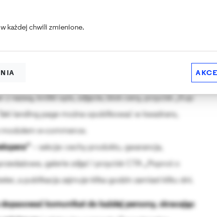
w każdej chwili zmienione.
 Paragraphs
a marketerowi złożyć każdą stronę jak z klocków – bez
ENIA
AKCE
 z nazwą, krótki opis, zdjęcie, blok ceny, przycisk „Kup
. Taki landing page można opublikować w kwadrans,
y z modułem e‑commerce.
welopera”
– sekcje: cechy produktu, gwarancja,
rzedażowe, galerie zdjęć i przycisk CTA „Poproś o
r, a publikacja zajmuje kilka godzin zamiast kilku dni.
la dopasować komunikat do każdej persony, skracając