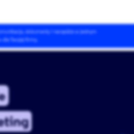
 komunikacja, dokumenty i narzędzia w jednym
Rozwiązania Drupala
Szkolenia
Case Studies
dla Twojej firmy.