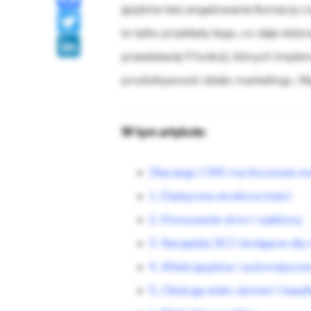
języków bez angażowania tłumaczy czy
e
c
T
to tylko przykłady tego, co daje do
e
wi
Li
przedstawię 9 funkcji, których imple
b
tt
nk
o
produktywność działu marketingu. Wp
er
e
ok
dI
n
W tym artykule:
Dlaczego CMS ma kluczowe zna
1. Elastyczna struktura treści
2. Klonowanie stron i szablony
3. Narzędzia SEO dostępne dla
4. Wiele języków i automatyczne
5. Obsługa wielu domen i head