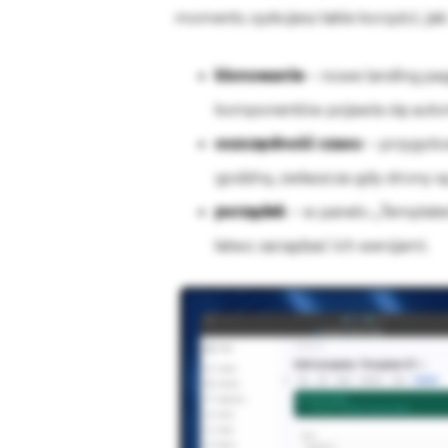
momentu zyskujesz takie korzyści, jak
klonowanie
– nowe landing pag
komponentów pojawia się automat
oszczędność czasu
– przygotow
godziny, zwłaszcza gdy strony są
porządek
– w panelu „Templates
łatwo zarządzać ich wersjami.