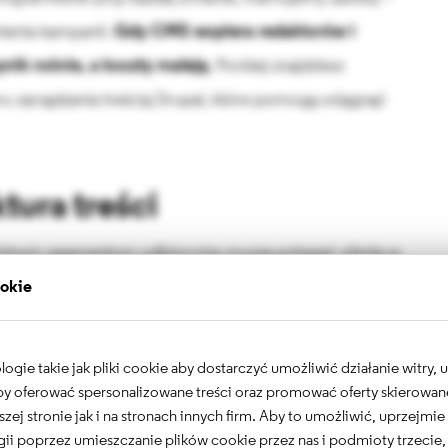
nienia kampanii.
Gdy CMS wspiera redaktorów i
nik rośnie, a koszty maleją
. Poniżej znajdziesz
mu zarządzania treścią Drupal, które pomogą osiągnąć
tura treści
 różnym segmentom odbiorców muszą pokazać ofertę w
 firma budowlana kupująca pojedyncze sztuki towaru
ookie
tki opis, cena, przycisk „Kup teraz” i prosty formularz
owlany zamawiający setki elementów oczekuje pełnej
gie takie jak pliki cookie aby dostarczyć umożliwić działanie witry,
, montażu, szkoleniach ekip i obsłudze posprzedażowej.
 aby oferować spersonalizowane treści oraz promować oferty skierowa
szej stronie jak i na stronach innych firm. Aby to umożliwić, uprzejmi
a różnorodność oznacza niekończące się zgłoszenia do
ii poprzez umieszczanie plików cookie przez nas i podmioty trzecie,