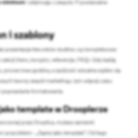
do minimum
i zdejmując z zespołu IT powtarzalne
n i szablony
jak prezentacje kierunków studiów czy kompleksowe
lu sekcji (hero, korzyści, referencje, FAQ). Gdy każdą
, proces trwa godziny, a spójność wizualna szybko się
wych tworzy zespół marketingu, tym więcej czasu
j i poprawianie formatowania.
 jako template w Drooplerze
stworzonej przez Droptica, możesz zamienić
 przyciskiem - „Zapisz jako template”. Od tego