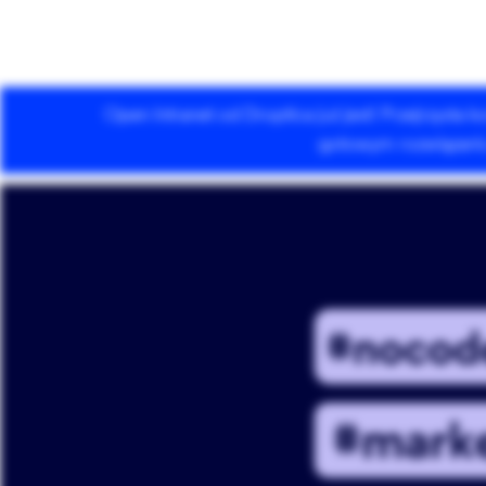
Open Intranet od Droptica już jest! Przejrzysta
Usługi Drupala
gotowym rozwiązaniu 