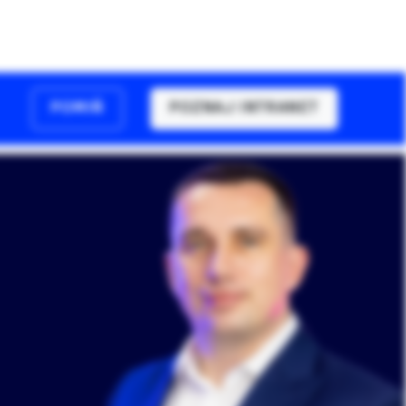
POMIŃ
POZNAJ INTRANET
O firmie
Baza Wiedzy
Kontakt
PL
Langua