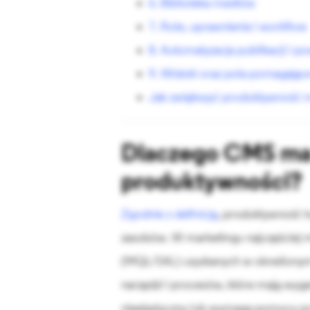
6. Biblioteka mediów
7. Role, uprawnienia i workflow
8. Automatyzacja publikacji i 
9. Widoki oraz pola pomagające
Jak zwiększyć produktywność 
Dlaczego CMS ma 
produktywności?
Zgodnie z definicją
, produktywność t
zasobów. W marketingu najczęściej m
(MQL/SAL) uzyskanych w określonym c
narzędzi i procesów, które mają wyg
nieelastyczny lub wymaga pomocy pr