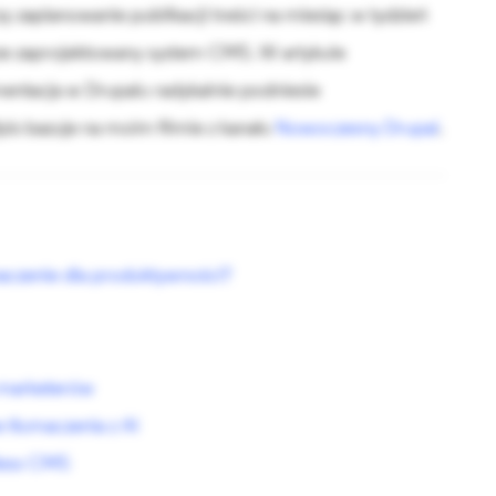
 zaplanowanie publikacji treści na miesiąc w tydzień
brze zaprojektowany system CMS. W artykule
mentacja w Drupalu radykalnie podniesie
is bazuje na moim filmie z kanału
Nowoczesny Drupal
.
czenie dla produktywności?
 marketerów
 tłumaczenia z AI
less CMS