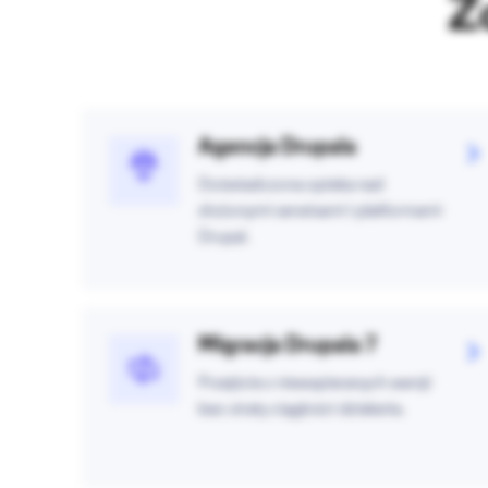
Z
Agencja Drupala
Doświadczona opieka nad
złożonymi serwisami i platformami
Drupal.
Migracja Drupala 7
Przejście z niewspieranych wersji
bez utraty ciągłości działania.