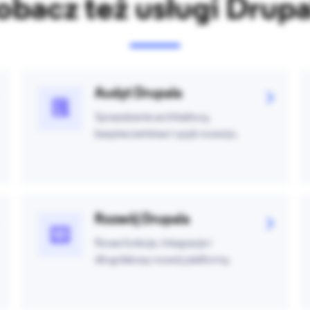
obacz też usługi Drupa
Audyt Drupala
Sprawdzenie architektury,
bezpieczeństwa i ryzyk rozwoju.
Rozwój Drupala
Nowe funkcje, integracje i
długofalowy rozwój platformy.