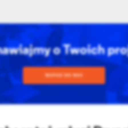
awiajmy o Twoich pro
NAPISZ DO NAS