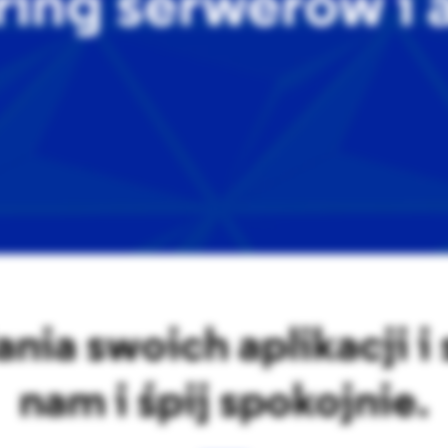
ing serwerów i a
ania swoich aplikacji 
nam i śpij spokojnie.