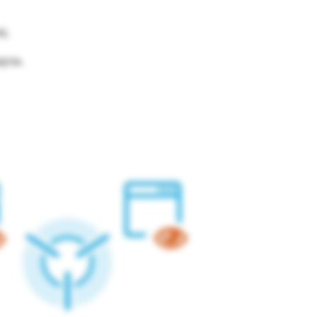
j.
jnie.