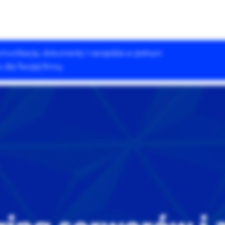
 komunikacja, dokumenty i narzędzia w jednym
Rozwiązania Drupala
Szkolenia
Case Studies
dla Twojej firmy.