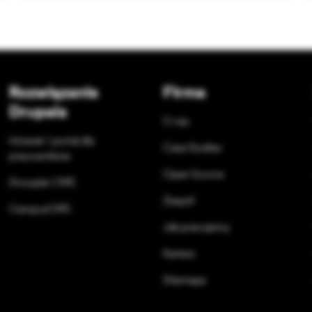
Rozwiązania
Firma
Drupala
O nas
Intranet / portal dla
Case Studies
pracowników
Open Source
Droopler CMS
Zespół
CampusCMS
Jak pracujemy
Kariera
Sitemapa