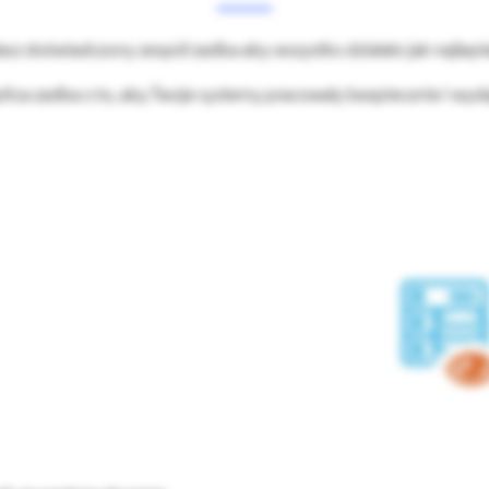
asz doświadczony zespół zadba aby wszystko działało jak najlepie
tica zadba o to, aby Twoje systemy pracowały bezpiecznie i wyda