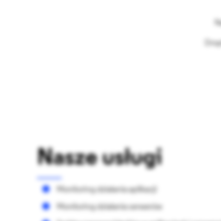
N
Drop
Nasze usługi
Monitoring działania aplikacji
Monitoring działania serwerów