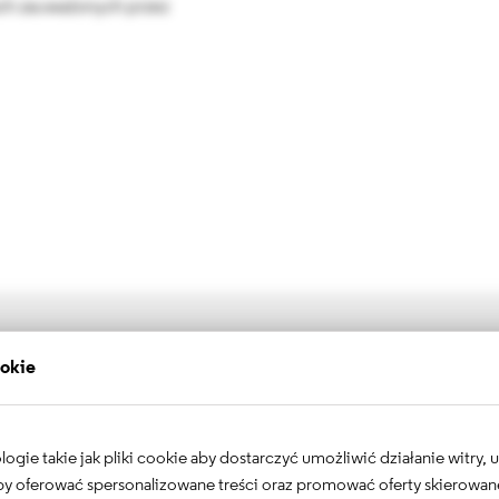
ach zauważonych przez
ookie
Zobacz również
gie takie jak pliki cookie aby dostarczyć umożliwić działanie witry,
 aby oferować spersonalizowane treści oraz promować oferty skierowa