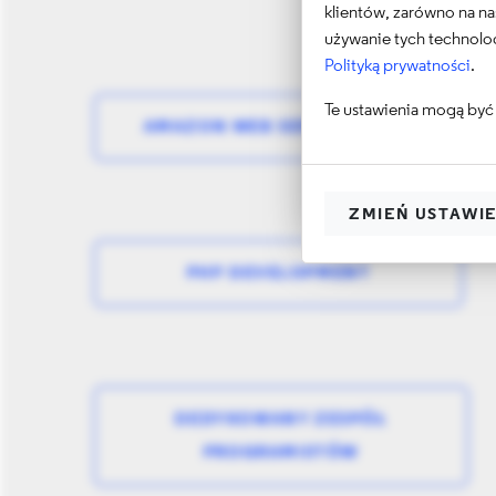
klientów, zarówno na na
używanie tych technolog
Polityką prywatności
.
Te ustawienia mogą być 
AMAZON WEB SERVICES AWS
ZMIEŃ USTAWI
PHP DEVELOPMENT
DEDYKOWANY ZESPÓŁ
PROGRAMISTÓW