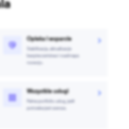
la
Opieka i wsparcie
Stabilizacja, aktualizacje
bezpieczeństwa i roadmapa
rozwoju.
Wszystkie usługi
Pełne portfolio usług, jeśli
potrzeba jest szersza.