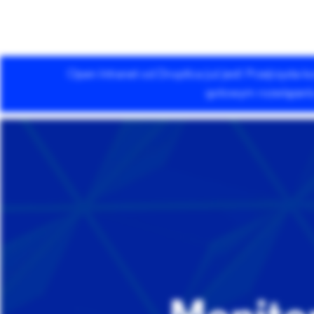
Open Intranet od Droptica już jest! Przejrzysta
Usługi Drupala
gotowym rozwiązaniu 