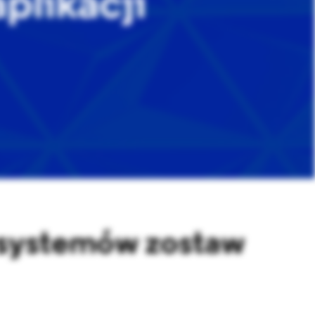
plikacji
i systemów zostaw