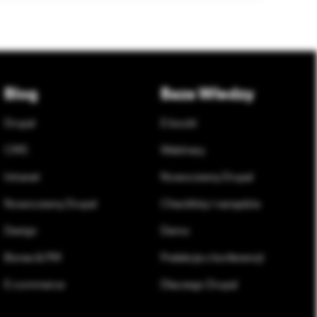
Blog
Baza Wiedzy
Drupal
E-booki
CMS
Webinary
Intranet
Nowoczesny Drupal
Nowoczesny Drupal
Checklisty i narzędzia
Design
Demo
Biznes & PM
Prelekcje z konferencji
E-commerce
Dlaczego Drupal