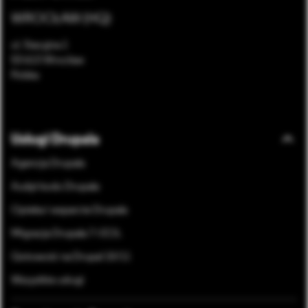
WROCŁAW (HQ)
ul. Stacyjna 1
53-613 Wrocław
Polska
Bottom footer menu
Usługi Drupala
Agencja Drupala
Audyt kodu Drupala
Opieka i wsparcie Drupala
Migracja Drupala 7 i EOL
Gotowość na Drupal 10/11
Wszystkie usługi