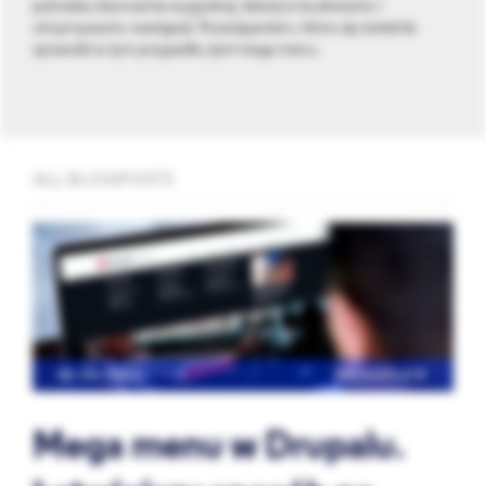
potrzeba stworzenia wygodnej, łatwej w budowaniu i
utrzymywaniu nawigacji. Rozwiązaniem, które się świetnie
sprawdzi w tym przypadku jest mega menu.
ALL BLOGPOSTS
03.06.2021
DROOPLER
Mega menu w Drupalu.