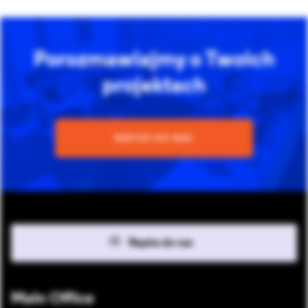
Porozmawiajmy o Twoich
projektach
NAPISZ DO NAS
Napisz do nas
Main Office