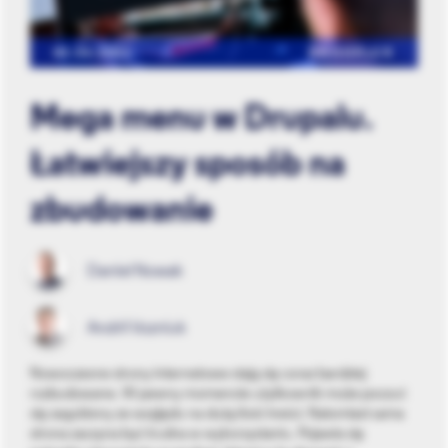
03.06.2021
DROOPLER
Mega menu w Drupalu.
Łatwiejszy sposób na
zbudowanie
Daniel Nowak
Andrii Vozniuk
Nowoczesne strony internetowe stają się coraz bardziej
rozbudowane. W pewny momencie użytkownik może poczuć
się zagubiony ze względu na dużą ilość treści. Natomiast sama
strona zaczyna być trudna w wykorzystaniu. Pojawia się