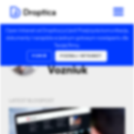
Open Intranet od Droptica już jest! Przejrzysta komunikacja,
dokumenty i narzędzia w jednym gotowym rozwiązaniu dla
Twojej firmy.
AUTHOR
Andrii
POMIŃ
POZNAJ INTRANET
Vozniuk
LATEST BLOGPOST