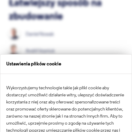
Łatwiejszy sposób na
zbudowanie
Daniel Nowak
Andrii Vozniuk
Ustawienia plików cookie
Nowoczesne strony internetowe stają się coraz bardziej
rozbudowane. W pewny momencie użytkownik może poczuć
się zagubiony ze względu na dużą ilość treści. Natomiast sama
strona zaczyna być trudna w wykorzystaniu. Pojawia się
Wykorzystujemy technologie takie jak pliki cookie aby
potrzeba stworzenia wygodnej, łatwej w budowaniu i
utrzymywaniu nawigacji. Rozwiązaniem, które się świetnie
dostarczyć umożliwić działanie witry, ulepszyć doświadczenie
sprawdzi w tym przypadku jest mega menu.
korzystania z niej oraz aby oferować spersonalizowane treści
oraz promować oferty skierowane do potencjalnych klientów,
zarówno na naszej stronie jak i na stronach innych firm. Aby to
umożliwić, uprzejmie prosimy o zgodę na używanie tych
technologii poprzez umieszczanie plików cookie przez nas i