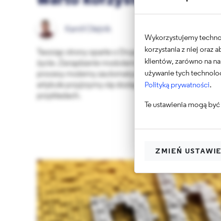
warto korzystać?
Kamil Olejnik
Wykorzystujemy technolo
korzystania z niej oraz
Tworząc strony oparte o Drupala, jako deweloperzy p
klientów, zarówno na na
życie. Zarządzanie modułami, użytkownikami, generow
używanie tych technolog
procesy możemy zautomatyzować i wykonywać poj
artykule przyjrzymy się dostępnym narzędziom i omó
Polityką prywatności
.
przykładach.
Te ustawienia mogą być 
ZMIEŃ USTAWI