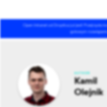
Open Intranet od Droptica już jest! Przejrzysta
Usługi Drupala
gotowym rozwiązaniu 
AUTHOR
Kamil
Olejnik