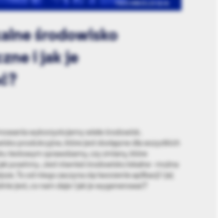
TECHNOLOGIA
okalne środowisko
ne i jak je
ć?
mowania wykorzystujemy wiele środowisk.
isko produkcyjne, które jest dostępne dla wszystkich
ku testowym sprawdzamy, czy zmiany, które
jak powinny. Jest również środowisko lokalne - można
sze. To od niego zaczyna się tworzenie aplikacji i jej
ie jest, co nam daje i jak je wygenerować?