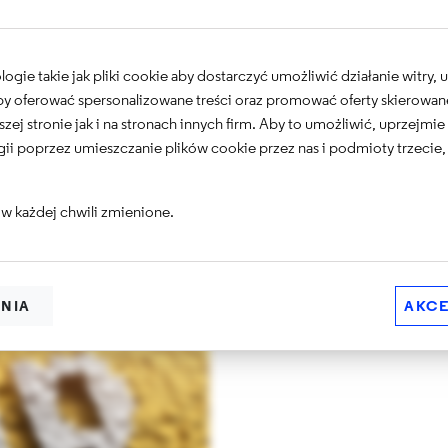
refaktoringu 
pracy
gie takie jak pliki cookie aby dostarczyć umożliwić działanie witry,
 aby oferować spersonalizowane treści oraz promować oferty skierowa
Kamil Olejnik
owinniśmy ułatwiać sobie
szej stronie jak i na stronach innych firm. Aby to umożliwić, uprzejmi
anie kodu - wszystkie te
ii poprzez umieszczanie plików cookie przez nas i podmioty trzecie,
edynczymi komendami. W tym
Często podczas tworzenia ap
wimy je na konkretnych
funkcjonalności zaczyna spraw
je omijać, stosując dziwne i 
w każdej chwili zmienione.
może zmusić nas do napisania c
Jest to oczywiście jeden z cie
Rozwiązaniem jest refaktoring
ENIA
AKCE