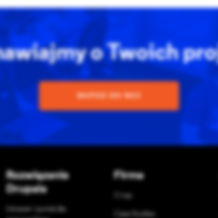
awiajmy o Twoich pro
NAPISZ DO NAS
Rozwiązania
Firma
Drupala
O nas
Intranet / portal dla
Case Studies