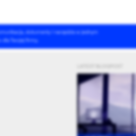
 komunikacja, dokumenty i narzędzia w jednym
Rozwiązania Drupala
Szkolenia
Case Studies
dla Twojej firmy.
LATEST BLOGPOST