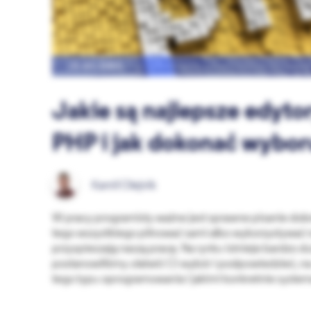
19.01.2022
Jakie są najlepsze edytor
PHP i jak dokonać wybor
Kamil Olejnik
W pracy programisty ważne jest sprawne pisanie dob
tego wszystkiego pilnować sami albo wykorzystywać na
przyspieszają naszą pracę. Na rynku istnieje bardzo d
postanowiliśmy ułatwić Ci wybór i podpowiedzieć, n
tego typu oprogramowania i jakimi konkretnie system