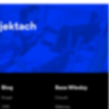
jektach
Blog
Baza Wiedzy
Drupal
E-booki
CMS
Webinary