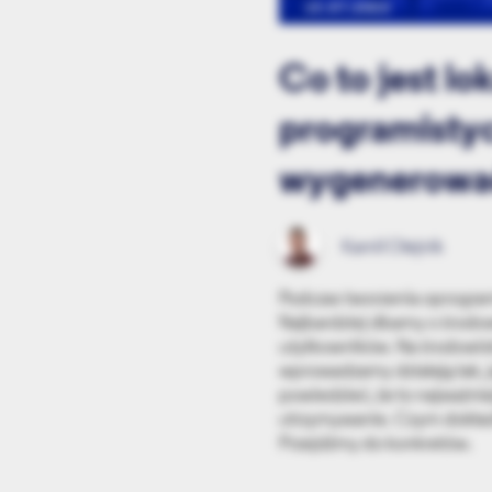
13.07.2022
Co to jest l
programistycz
wygenerowa
Kamil Olejnik
Podczas tworzenia oprogra
Najbardziej dbamy o środow
użytkowników. Na środowis
wprowadzamy działają tak, 
powiedzieć, że to najważniej
utrzymywanie. Czym dokładn
Przejdźmy do konkretów.