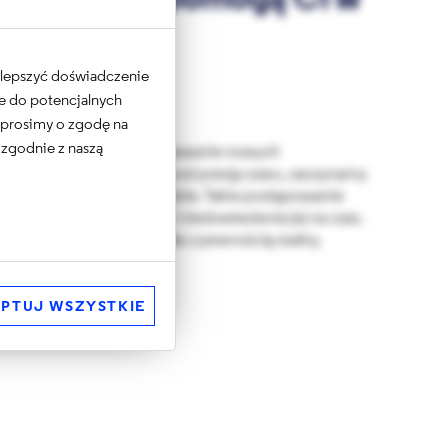
kodu, które pomogą Ci w
 ulepszyć doświadczenie
ne do potencjalnych
e prosimy o zgodę na
 zgodnie z naszą
likacji zauważamy, że dodawanie nowych
iać problemy. Działając pod presją czasu, zaczynamy
niezrozumiałe zmiany w kodzie. Takie postępowanie
zęści aplikacji od nowa i niedowiezienia jej na czas.
mniejszych scenariuszy, ale z pewnością realny.
 kodu.
PTUJ WSZYSTKIE