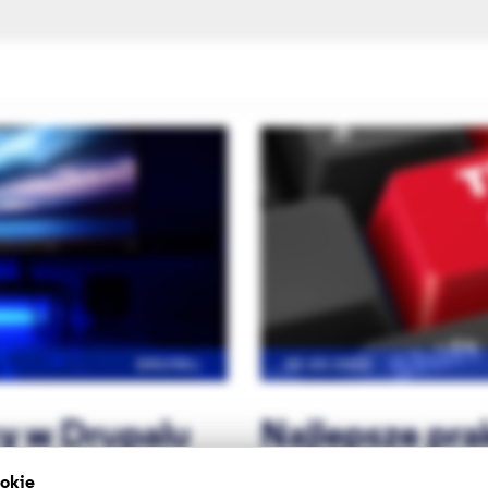
DRUPAL
03.03.2022
cy w Drupalu
Najlepsze pra
ookie