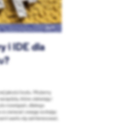
PHP
y i IDE dla
u?
rej jakości kodu. Możemy
rzędzia, które ułatwiają i
użo rozwiązań, dlatego
a co zwracać uwagę szukając
ami warto się zainteresować.