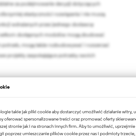
zialne za podejmowanie decyzji dotyczących
lbrzymiej elastyczności rozwiązania i nie muszą
 funkcji wdrażanych przez jednego dostawcę
 i setkom dostępnych modułów mogą zbudować
h potrzeb, mogą także rozbudowywać i rozszerzać
we projekty zaspokajające potrzeby swoich
pod uwagę, są możliwości producentów oprogramowania
ookie
cjonalności. W przypadku licencjonowanych i
orstwa są często skazane na rozwiązania jednego
gie takie jak pliki cookie aby dostarczyć umożliwić działanie witry,
ie rozwijać swojego produktu w dostatecznym tempie.
 aby oferować spersonalizowane treści oraz promować oferty skierowa
eden dostawca nie może w danym momencie zająć się
szej stronie jak i na stronach innych firm. Aby to umożliwić, uprzejmi
ii poprzez umieszczanie plików cookie przez nas i podmioty trzecie,
ogą z łatwością wybrać kolejnego, który wspomoże