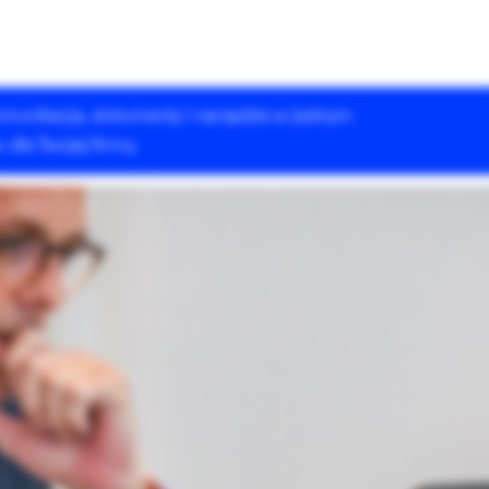
 komunikacja, dokumenty i narzędzia w jednym
Rozwiązania Drupala
Szkolenia
Case Studies
dla Twojej firmy.