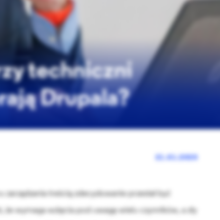
zy techniczni
rają Drupala?
21.01.2020
 zarządzania treścią zdecydowanie przestał być
t, że wymaga wzięcia pod uwagę wielu czynników, a zły