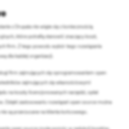
we
anie z Drupala nie wiąże się z koniecznością
yjnych, które potrafią stanowić znaczący koszt,
żych firm. Z tego powodu wybór tego rozwiązania
wą dla każdej organizacji.
ługi firm zajmujących się oprogramowaniem open
owiedników zajmujących się własnościowymi
lędu na koszty licencjonowanych narzędzi, opłat
ków. Dzięki zastosowaniu rozwiązań open source można
 nie są przerzucane na klienta końcowego.
anie open source może pomóc w redukcji kosztów,