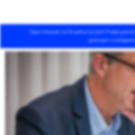
Open Intranet od Droptica już jest! Przejrzysta
Usługi Drupala
gotowym rozwiązaniu 