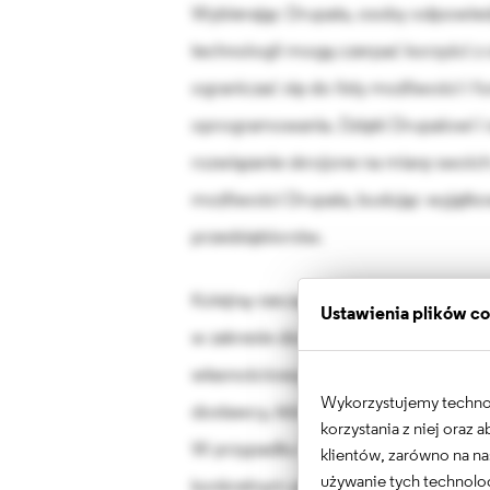
Wybierając Drupala, osoby odpowied
technologii mogą czerpać korzyści z o
ograniczać się do listy możliwości i
oprogramowania. Dzięki Drupalowi
rozwiązanie skrojone na miarę swoic
możliwości Drupala, budując wyjątko
przedsiębiorstw.
Kolejną rzeczą, którą warto wziąć 
Ustawienia plików c
w zakresie dostarczania nowych funk
własnościowych produktów przedsiębi
Wykorzystujemy technolo
dostawcy, który może nie być w stan
korzystania z niej oraz
W przypadku Drupala, nawet jeśli j
klientów, zarówno na na
używanie tych technolog
konkretnym projektem, dyrektorzy m