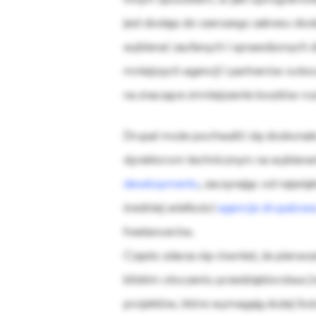
jest dostęp do szerszego zakresu dos
wybierać zaufanych i sprawdzonych d
mniejszych agencji i partnerów out
na znaczące zmniejszenie kosztów r
Drupal może pochwalić się doskonal
dyrektorom technicznym na wybiera
developmentu
, zaczynając od najwię
średniej wielkości
agencje drupalow
freelancerów.
Często zdarza się również, że pierws
bliskim otoczeniu przedsiębiorstwa (
projektów, które wymagają dużej iloś