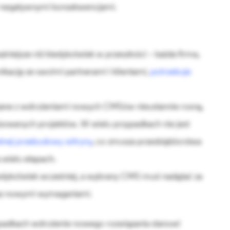
 negatywnymi konsekwencjami.
iejsze niż kiedykolwiek w przeszłości – każda firma,
kację ze swoimi partnerami i klientami,
potrzebuje
ązane z wdrożeniami nowych CMSów nieustannie rosną,
izowanych projektów. W wielu przypadkach nie jest
tnej przebudowy witryny
, co zmusza przedsiębiorstwa
 wielu etapach.
iedykolwiek wcześniej, a wybrany CMS musi nadążać za
az nowymi wymaganiami.
ypadkach wdrożenie nowego rozwiązania stanowi