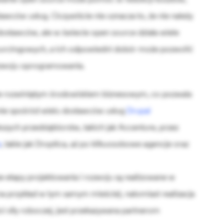
tawców usług. Oczywiście nie oznacza to, że nie należy
ostawców, ale w świecie open source działa wiele
sourcingowych, a ich odpowiedni dobór może pozwolić
ozwoju oprogramowania.
e rozwiniętym środowiskiem biznesowym, co pozwala
nie spośród wielu dostawców usług
Drupal
kszych przedsiębiorstw, takich jak Accenture, przez
e
, takie jak Droptica, aż po kilkuosobowe agencje oraz
ze etapy projektowania i rozwoju są realizowane w
na przykład w tym samym mieście), natomiast realizacja
ci siły roboczej, jest przekazywana partnerom