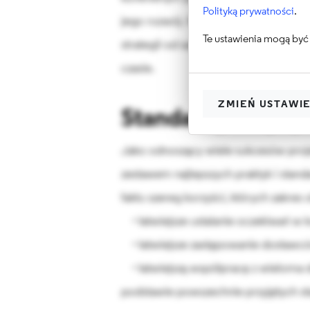
Polityką prywatności
.
jego rozwój. W wielu przypadkach duż
Te ustawienia mogą być 
strategii od samego początku i naw
czasie.
ZMIEŃ USTAWI
Standardy i najlep
Jako odnoszący wiele sukcesów proj
zestawem najlepszych praktyk i stan
faktu szereg korzyści, których zakres
• łatwiejsze ustalanie oczekiwań w 
• łatwiejsze zastępowanie dostawc
• łatwiejszą współpracę z wieloma 
podstawie powszechnie przyjętych 