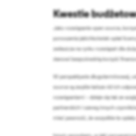
Kwestie budżeto
Jako rozwiązanie open source, korzyst
ponoszenia jakichkolwiek opłat licenc
zwłaszcza na rynku rozwiązań dla du
stanowi bezpośrednią korzyść finanso
W perspektywie długoterminowej, us
source są zwykle tańsze niż ich odp
rozwiązaniami – dzieje się tak ze wzg
partnerskich i szereg innych czynni
mieć pewność, że wszystkie te opłaty
Innym sposobem, w jaki oprogramow