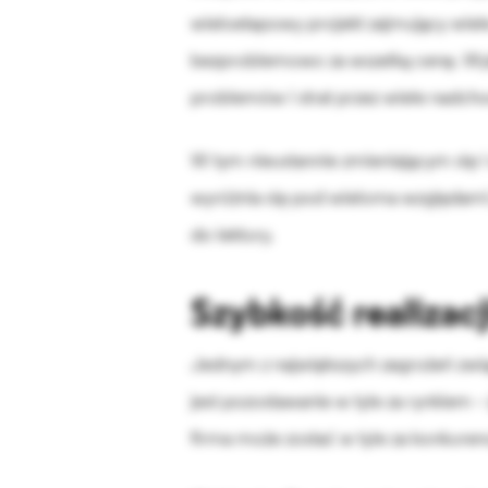
wieloetapowy projekt zajmujący wiele
bezproblemowo za wszelką cenę. Wy
problemów i strat przez wiele nadcho
W tym nieustannie zmieniającym się i
wyróżnia się pod wieloma względami
do lektury.
Szybkość realizacj
Jednym z największych zagrożeń zwią
jest pozostawanie w tyle za rynkiem –
firma może zostać w tyle za konkuren