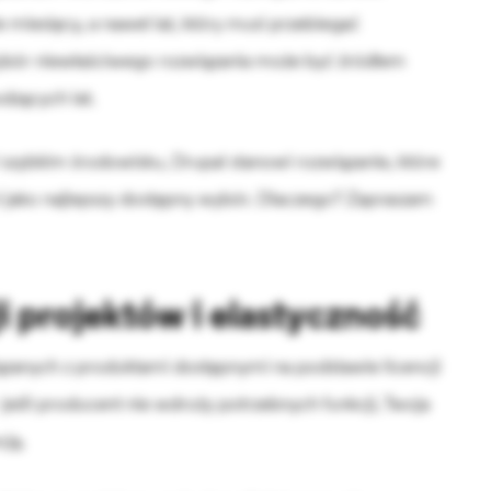
 miesięcy, a nawet lat, który musi przebiegać
bór niewłaściwego rozwiązania może być źródłem
dzących lat.
 szybkim środowisku, Drupal stanowi rozwiązanie, które
 jako najlepszy dostępny wybór. Dlaczego? Zapraszam
i projektów i elastyczność
zanych z produktami dostępnymi na podstawie licencji
 jeśli producent nie wdroży potrzebnych funkcji, Twoja
cją.