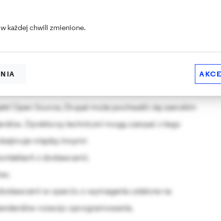
e przedsiębiorstwa decydują się na realizację takiej
w każdej chwili zmienione.
iązują współpracę z wieloma agencjami w tym samym
ENIA
AKCE
sze praktyki
ekt Open Source, Drupal może pochwalić się szerokim
dardów. Dyrektorzy techniczni mogą czerpać z tego
 obejmuje między innymi:
kontaktach z dostawcami;
ów;
dostawcami w oparciu o wymagania ustalone na
standardów rozwoju oprogramowania.