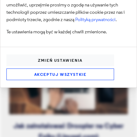
umożliwić, uprzejmie prosimy o zgodę na używanie tych
technologii poprzez umieszczanie plików cookie przez nas i
podmioty trzecie, zgodnie z naszą
Polityką prywatności
.
Te ustawienia mogą być w każdej chwili zmienione.
Check related tutorials
ZMIEŃ USTAWIENIA
AKCEPTUJ WSZYSTKIE
rze
Jak zainstalować Droopler na Cyber
Ja