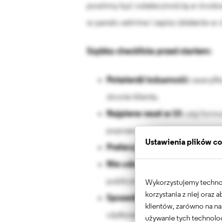
powinny być ostatecznością w środow
w panelu admina i zapisz działanie w 
Szybka checklista przed startem:
Potwierdź tożsamość:
zweryfik
stronie klienta.
Najpierw reset w UI:
użyj formul
poprawnie.
Ustawienia plików c
Preferuj Drush na D10/D11:
sz
Nie udostępniaj linków logow
publiczne ani tickety widoczne d
Wykorzystujemy technolo
korzystania z niej oraz
Sprawdź uprawnienia po logo
klientów, zarówno na na
użytkowników.
używanie tych technolog