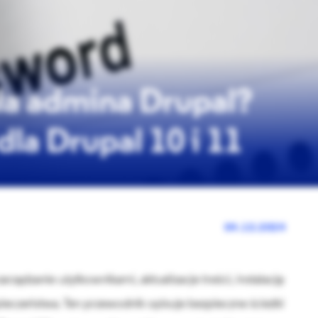
ła admina Drupal?
la Drupal 10 i 11
04.12.2024
arządzanie użytkownikami, aktualizacje treści, instalację
eczeństwa. Ten przewodnik opisuje bezpieczne ścieżki