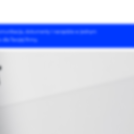
 komunikacja, dokumenty i narzędzia w jednym
Rozwiązania Drupala
Szkolenia
Case Studies
dla Twojej firmy.