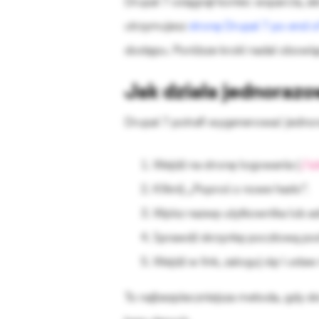
Drupal 7 osiągnął koniec wsparcia, al
utrzymujesz
stronę Drupal 7 po end of
dostępu. Poniższe kroki nadal obowiąz
Jak działa jednorazo
Drupal 7 potrafi wygenerować jednor
/u
Wejdź na stronę logowania (
Kliknij „Poproś o nowe hasło”.
Wpisz nazwę użytkownika lub ad
Sprawdź skrzynkę pocztową pod
Wejdź w link, zaloguj się i usta
To najbezpieczniejsza metoda, gdy sk