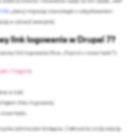
e wiele archiwów i intranetów nadal na nim działa. Jeśli
 life
, planuj migrację równolegle z odzyskiwaniem
ują w sytuacji awaryjnej.
wy link logowania w Drupal 7?
azowy link logowania (flow „Poproś o nowe hasło”):
ser/login
).
res e-mail.
 kątem linku logowania.
w nowe hasło.
rzynka admina jest dostępna. Całkowicie omija edycję