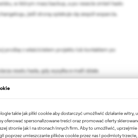
isku, w którym masz backup, a po resecie zmień hasło
changelogu, jeśli stroną opiekuje się zespół wsparcia.
uj prośbę z właścicielem projektu lub kontaktem po
arza resetu hasła, gdy wysyłka e-maili działa
ookie
ybciej i z czytelniejszym śladem zmian niż surowe SQL.
ania:
jednorazowe URL-e nie powinny trafiać na kanały
la osób trzecich.
gie takie jak pliki cookie aby dostarczyć umożliwić działanie witry,
 aby oferować spersonalizowane treści oraz promować oferty skierowa
waniu:
przejrzyj role i ostatnie zmiany kont
szej stronie jak i na stronach innych firm. Aby to umożliwić, uprzejmi
ii poprzez umieszczanie plików cookie przez nas i podmioty trzecie,