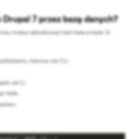
 Drupal 7 przez bazę danych?
na, możesz zaktualizować hash hasła w bazie. To
 phpMyAdmin, Adminer lub CLI.
ęsto uid 1).
o hasła.
ashem.
assword') WHERE uid = 1;