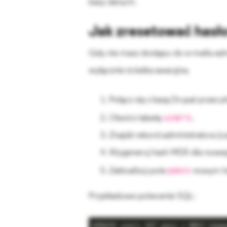
bazy danych.
Jak zresetować hasło
Gdy nie masz dostępu do e-maila admi
wyłącznie ścieżka awaryjna.
Połącz się z bazą Drupal przez
users
Otwórz tabelę
.
Znajdź rekord administratora (cz
Wygeneruj hash MD5 dla noweg
pass
Zaktualizuj pole
nowym h
Przykładowe polecenie SQL:
UPDATE users SET pass = MD5('newp