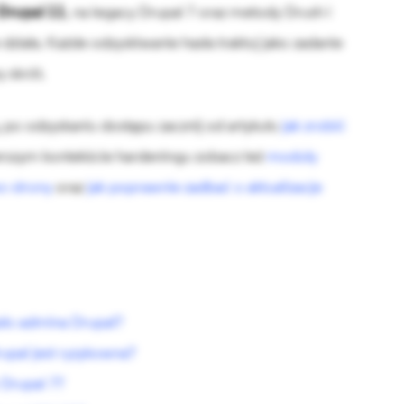
 Drupal 11
, na legacy Drupal 7 oraz metody Drush i
działa. Każde odzyskiwanie hasła traktuj jako zadanie
 skrót.
, po odzyskaniu dostępu zacznij od artykułu
jak zrobić
erszym kontekście hardeningu zobacz też
moduły
o strony
oraz
jak poprawnie zadbać o aktualizacje
asło admina Drupal?
upal jest ryzykowna?
 Drupal 7?