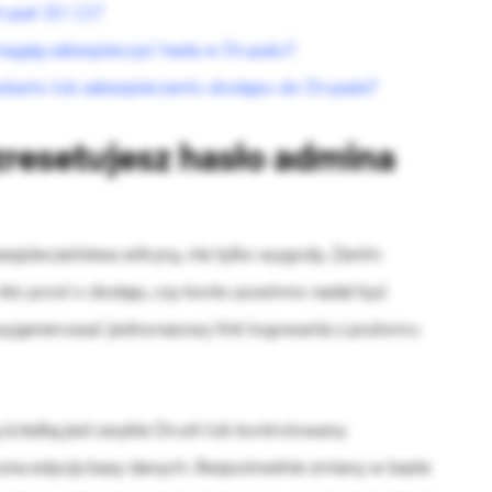
upal 10 i 11?
agają zabezpieczyć hasła w Drupalu?
skaniu lub zabezpieczeniu dostępu do Drupala?
zresetujesz hasło admina
ezpieczeństwa witryny, nie tylko wygody. Zanim
kto prosi o dostęp, czy konto powinno nadal być
 wygenerować jednorazowy link logowania z poziomu
ścieżką jest zwykle Drush lub kontrolowany
czna edycja bazy danych. Bezpośrednie zmiany w bazie