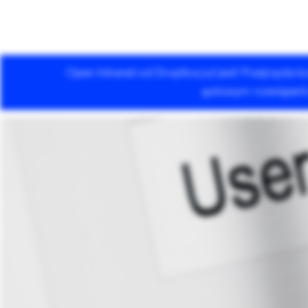
Open Intranet od Droptica już jest! Przejrzysta
Usługi Drupala
gotowym rozwiązaniu 