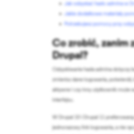
Jak odzyskać hasło admina w Dr
Jakie dodatkowe materiały pom
Potrzebujesz pomocy przy odzy
Co zrobić, zanim 
Drupal?
Odzyskiwanie hasła admina dotyczy b
zmienisz dane logowania, potwierdź, 
aktywne i czy inny użytkownik może
interfejsu.
W Drupal 10 i Drupal 11 preferowaną 
jednorazowy link logowania, a nie rę