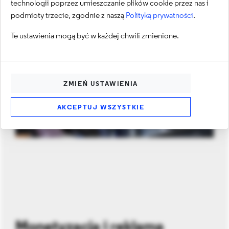
technologii poprzez umieszczanie plików cookie przez nas i
podmioty trzecie, zgodnie z naszą
Polityką prywatności
.
Te ustawienia mogą być w każdej chwili zmienione.
ZMIEŃ USTAWIENIA
AKCEPTUJ WSZYSTKIE
Monetyzacja i reklama