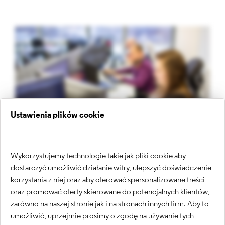
Ustawienia plików cookie
Wykorzystujemy technologie takie jak pliki cookie aby
dostarczyć umożliwić działanie witry, ulepszyć doświadczenie
korzystania z niej oraz aby oferować spersonalizowane treści
oraz promować oferty skierowane do potencjalnych klientów,
zarówno na naszej stronie jak i na stronach innych firm. Aby to
umożliwić, uprzejmie prosimy o zgodę na używanie tych