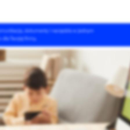
 komunikacja, dokumenty i narzędzia w jednym
Rozwiązania Drupala
Szkolenia
Case Studies
dla Twojej firmy.