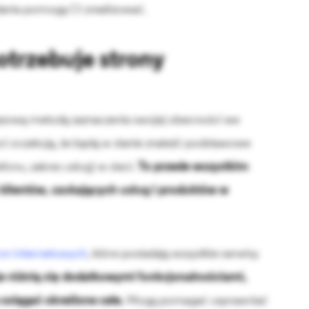
adania pomogą Ci zrealizować.
otrzebuje strony
 bazową metodą zaznaczenia swojej obecności we
ci oczekują, że będą w stanie znaleźć podstawowe
fonu, zakres usług) w sieci.
To przede wszystkim
klientów, szukających usług i produktów w
ron internetowych
, które posiadają wszystkie serwisy
je różnią się dodatkowymi funkcjonalnościami,
osiągać określone cele.
Mogą pomagać usprawniać