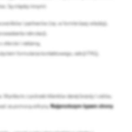
bów. Są między innymi:
cowników i partnerów (np. w formie bazy wiedzy),
owadzenia rekrutacji,
o ofercie i reklamą,
 użyciem formularza kontaktowego, sekcji FAQ,
 Wynika to z potrzeb klientów danej branży i celów,
ować za pomocą witryny.
Najprostszym typem strony