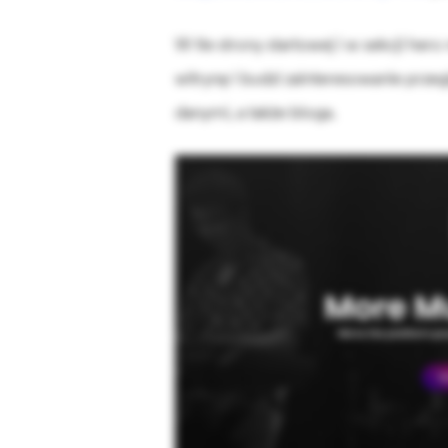
W tle strony startowej i w sekcji her
witrynę i budzi zainteresowanie przeg
danymi, a także bloga.