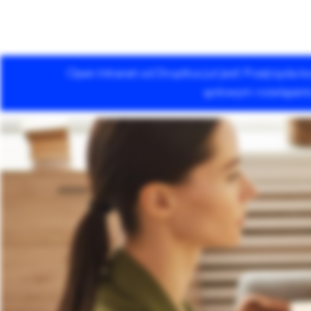
Open Intranet od Droptica już jest! Przejrzysta
Usługi Drupala
gotowym rozwiązaniu 