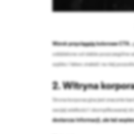
Wzrok przyciągają kolorowe CTA
, 
oddzielone od siebie poszczególne sek
szybko i łatwo znaleźć na niej poszu
2. Witryna korpor
Strona korporacyjna jest znacznie b
swojej wielkości i skomplikowanej s
dostarcza informacji, ale też wspi