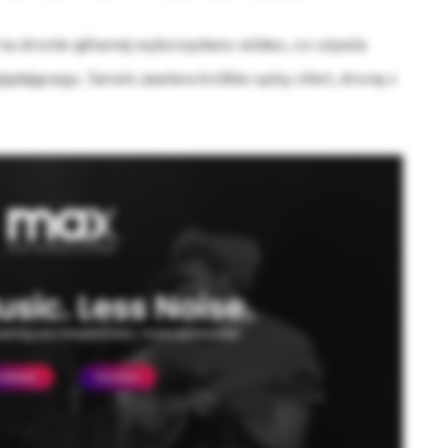
o na stronie głównej wykorzystano wideo, co ożywia
lądającego. Serwis zawiera krótkie opisy ofert, stronę z