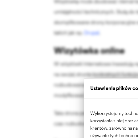
Wizytówkę może zbudować niemal każ
umiejętności technicznych. Służą do t
skomplikowane strony korporacyjne w
takich jak np.
Drupal
.
Wizytówka online
W wizytówki internetowe inwestują naj
na swojej stronie konkretnych funkcjo
rozbudowanej ulotki marki umieszczo
Ustawienia plików c
modyfikować.
Taka strona pełni funkcję reprezentat
Wykorzystujemy technolo
korzystania z niej oraz
czas rozbudowywana o nowe podstro
klientów, zarówno na na
używanie tych technolog