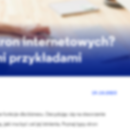
stron internetowych?
mi przykładami
19.10.2023
 funkcje dla biznesu. Decydując się na stworzenie
, jaki ma być cel jej istnienia. Poznaj typy stron