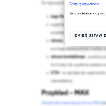
Do typowych elementów wizytówki m
Polityką prywatności
.
Te ustawienia mogą być 
logo firmy
- umożliwia klientowi
wyjaśnienie oferty - zwięzłe prz
przedsiębiorstwo,
ZMIEŃ USTAWI
strona „o nas”
- najczęściej za
pomaga lepiej poznać markę i zo
strona kontaktowa
- powinny p
formularz do wysłania wiadomo
CTA
- to zachęta do wykonania d
newslettera).
Przykład – MAX
Wizytówka internetowa firmy MAX
je