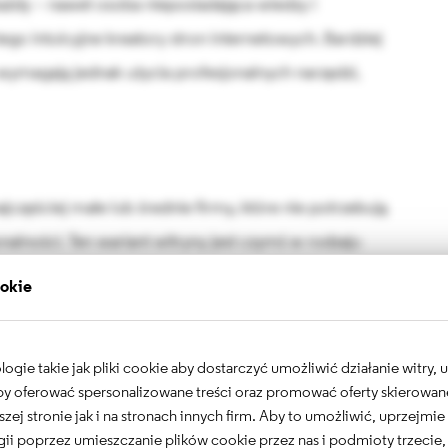
dy – nawet osoba nieposiadająca wiedzy i
ego intuicyjne kreatory stron internetowych. Bardziej
ymagają jednak użycia profesjonalnych narzędzi,
częściej małe lub średnie firmy, które nie potrzebują
nalności. Ten wariant witryny jest czymś w rodzaju
nej w internecie, którą można na bieżąco
ookie
ywną i - nieco rzadziej - informacyjną. Może być cały
gie takie jak pliki cookie aby dostarczyć umożliwić działanie witry,
 aby oferować spersonalizowane treści oraz promować oferty skierowa
ny.
szej stronie jak i na stronach innych firm. Aby to umożliwić, uprzejmi
ii poprzez umieszczanie plików cookie przez nas i podmioty trzecie,