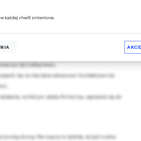
ożna zaliczyć:
w każdej chwili zmienione.
 identyfikację strony konkretnej firmy,
edstawienie tego, co może zrobić dla klienta
ENIA
AKCE
wiera opis historii firmy, jej wartości i pracowników,
baczyć jej ludzką twarz,
ojawić się na niej dane adresowe i kontaktowe lub
ści,
ziałania, na którym zależy firmie (np. zapisanie się do
st prostą stroną. Nie znaczy to jednak, że jest nudna.