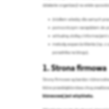
działanie organizacji na wiele sposo
źródłem wiedzy dla samych pra
pomocniczym narzędziem do pr
wirtualną ulotką z informacjami 
metodą wsparcia klienta (np. z
poradnika na blogu).
1. Strona firmowa
Strony firmowe są bardzo różnorodne.
które przedsiębiorstwa chcą zrealiz
biznesowej jest wizytówka.