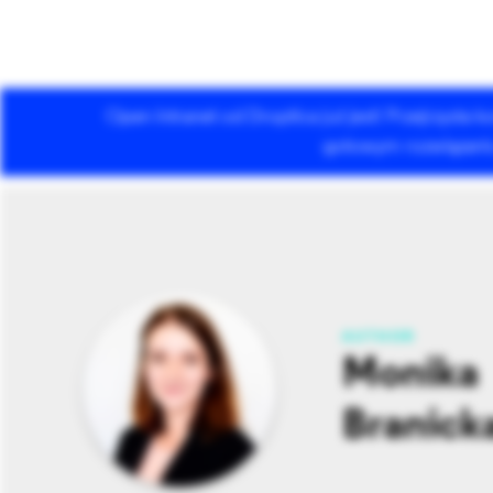
Open Intranet od Droptica już jest! Przejrzysta
Usługi Drupala
gotowym rozwiązaniu 
AUTHOR
Monika
Branick