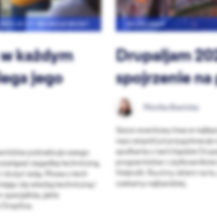
I PROJECT MANAGEMENT
26.05.2023
a w każdym
Drupaljam 20
lega jego
spojrzenie na
Monika Branicka
Sezon eventowy trwa w najleps
nasz zespół już przygotowuje s
spotkania z nami będzie Drup
ogramistów potrzebuje swego
programistów i użytkowników 
 rozwiązać zagadkę techniczną,
Holandii. Rzućmy okiem na to,
i służyć radą. Mowa o tech
czekamy najbardziej.
niając się wiedzą techniczną i
 specjalista, jakie
 Droptica.