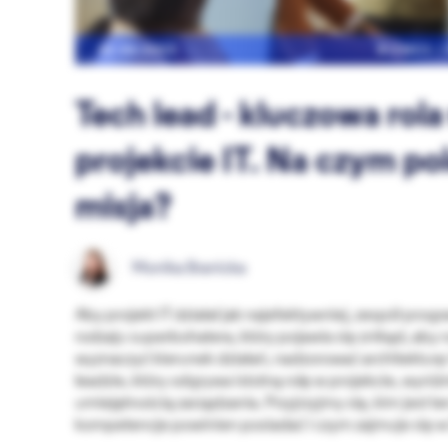
02.06.2023
BIZNES 
Tech lead - kluczowa rol
projekcie IT. Na czym po
misja?
Monika Branicka
Aby projekt IT działał jak najefektywniej, zespół pr
rodzaju superbohatera, który pojawia się znikąd, aby
wyznaczyć kierunek działań, nadzorować architekturę 
leadzie, który odgrywa istotną rolę w projekcie, wyróż
umiejętnością zarządzania. Przyjrzyjmy się, kim jest ten
kompetencje powinien posiadać i czym zajmuje się w