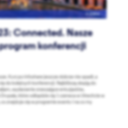
FIRMA
23: Connected. Nasze
 program konferencji
ze. Kurz po Infoshare jeszcze dobrze nie opadł, a
ię do kolejnych konferencji. Najbliższą okazją do
aljam, wydarzenie zrzeszające entuzjastów,
Drupala, które odbędzie się 1 czerwca w Utrechcie w
 co znajduje się w programie eventu i na co my