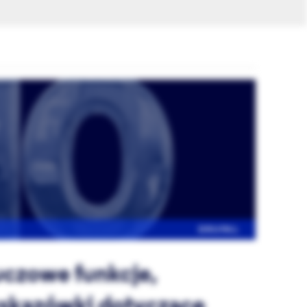
DRUPAL
luczowe funkcje,