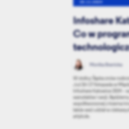
25.11.2024
Infoshare Ka
Co w program
technologic
Monika Branicka
W stolicy Śląska znów rozb
Już 26 i 27 listopada w M
Infoshare Katowice 2024 – w
warsztatów i sesji. Będziem
współtworzonej z trzema in
także weź udział w ciekawy
artykule.