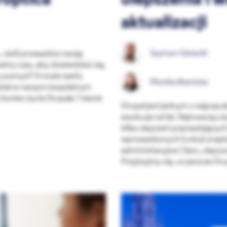
roptica
ulepszenia i 
aktualizacji
Szymon Górecki
. Jeśli prowadzisz swoją
ietny czas, aby dowiedzieć się,
bry pomysł? A może warto
Monika Branicka
dział w naszym bezpłatnym
koniec życia Drupala 7 stanie
Drupal jest jednym z najpopul
ewoluuje od lat. Najnowszą u
kilka ulepszeń poprawiających
wprowadzonych funkcji znajdu
administracyjna Claro, uleps
Przyjrzyjmy się, co jeszcze D