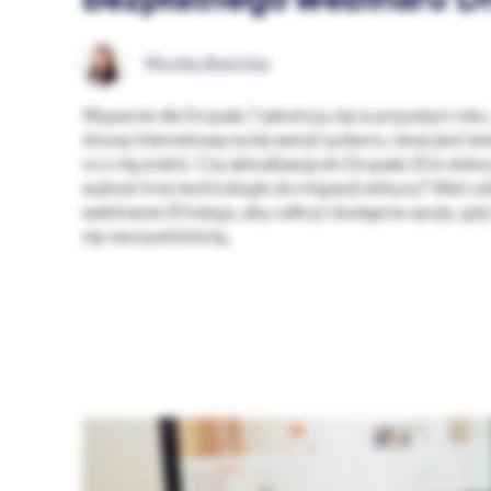
bezpłatnego webinaru D
Monika Branicka
Wsparcie dla Drupala 7 zakończy się w przyszłym roku
stronę internetową na tej wersji systemu, teraz jest św
co z nią zrobić. Czy aktualizacja do Drupala 10 to do
wybrać inne technologie do migracji witryny? Weź u
webinarze 22 lutego, aby odkryć dostępne opcje, gdy 
się rzeczywistością.