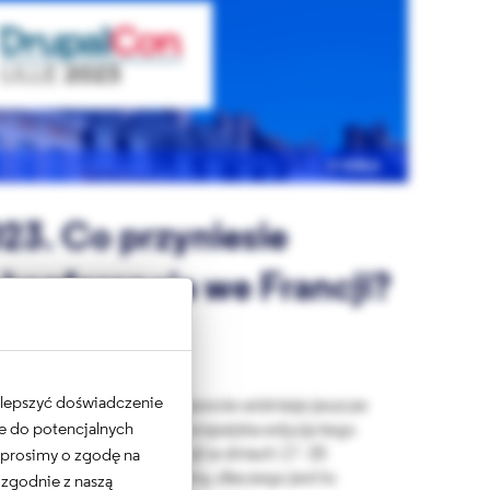
FIRMA
23. Co przyniesie
konferencja we Francji?
 ulepszyć doświadczenie
i dobiega końca, na horyzoncie widnieje jeszcze
ne do potencjalnych
lCon 2023. Tegoroczna europejska edycja tego
zie się w Lille we Francji w dniach 17 - 20
e prosimy o zgodę na
liżej konferencji i zobaczmy, dlaczego jest to
 zgodnie z naszą