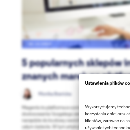
22.12.2023
5 popularnych sklepów 
znanych marek na platf
Ustawienia plików c
Monika Branicka
Wykorzystujemy technolo
Magento to platforma e-commerce, która słynie z wyd
korzystania z niej oraz
dostosowania i bogatego zestawu funkcjonalności. Ni
narzędzie do budowy swoich sklepów internetowych 
klientów, zarówno na na
całym świecie. W tym artykule przyjrzymy się kilku i
używanie tych technolog