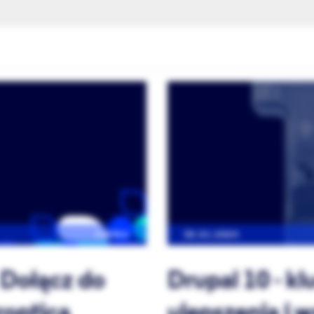
FIRMA
30.01.2024
 Dołącz do
Drupal 10 - k