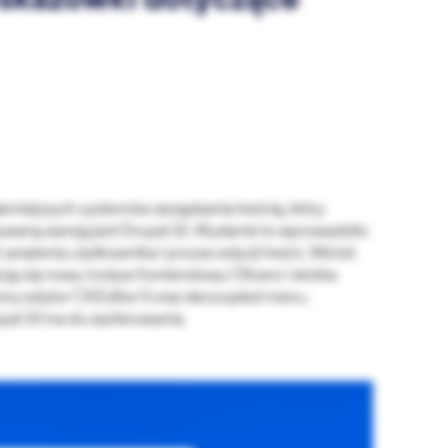
wskazówki dotyczące
arniejszych systemów zarządzania treścią, który
żywaną wersją jest Drupal 10. Wydanie to wprowadziło
 wrażenia użytkownika i proces edycji treści. Wśród
ją się nowy motyw frontendowy Olivero i skórka
zony edytor CKEditor 5 oraz decoupled menu.
rupal 10 ma do zaoferowania.