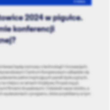
FIRMA
towice 2024 w pigułce.
ie konferencji
znej?
rzmiewać będą rozmowy o technologii i innowacjach.
iędzynarodowym Centrum Kongresowym odbędzie się
ydarzenie pełne inspirujących paneli dyskusyjnych,
y na miejscu w ramach inicjatywy Drupal.org.pl,
nymi firmami drupalowymi. Odwiedź nasze stoisko, a
ch wydarzeniach z programu, które przybliżamy w tym