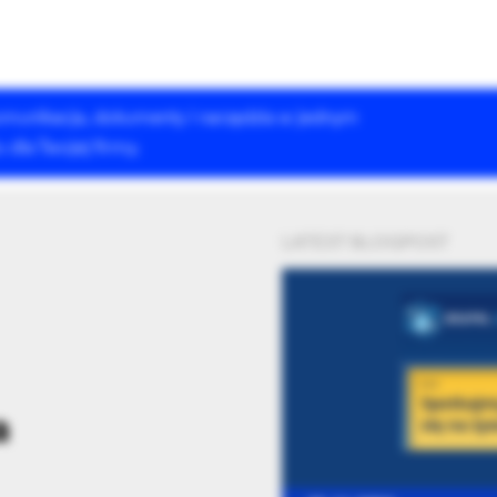
 komunikacja, dokumenty i narzędzia w jednym
Rozwiązania Drupala
Szkolenia
Case Studies
dla Twojej firmy.
LATEST BLOGPOST
a