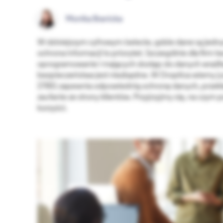
Monika Branicka
W dzisiejszym cyfrowym świecie, gdzie dane są jedn
ochrona informacji to priorytet. Szczególnie dla fir
oprogramowanie i mających dostęp do danych wrażli
bezpieczeństwa jest niezbędne. W Droptica wiemy ju
27001 zapewnia odpowiednią ochronę danych, przekła
zaufanie ze strony klientów. Przyjrzyjmy się, na czym p
korzyści.