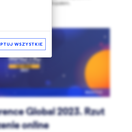
tkich zainteresowanych Drupalem.
PTUJ WSZYSTKIE
MAUTIC
rence Global 2023. Rzut
enie online