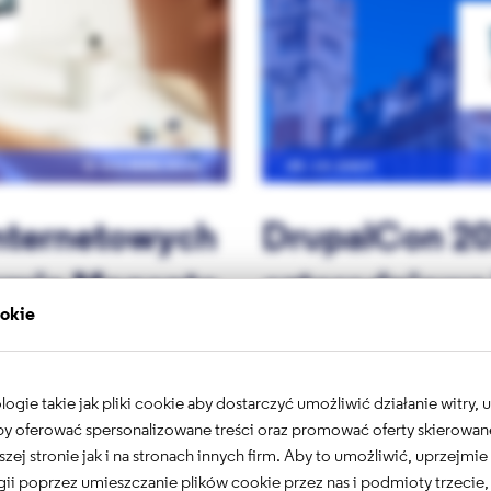
E-COMMERCE
05.10.2023
internetowych
DrupalCon 20
ormie Magento
czterodniowa 
ookie
Monika Branicka
gie takie jak pliki cookie aby dostarczyć umożliwić działanie witry,
ajności, możliwości
Choć sezon konferencji powol
 aby oferować spersonalizowane treści oraz promować oferty skierowa
c więc dziwnego, że po to
jeden kluczowy punkt – Drupa
sięga wiele znanych marek na
edukacyjnego wydarzenia odbęd
szej stronie jak i na stronach innych firm. Aby to umożliwić, uprzejmi
nspirującym przykładom, w
października. Przyjrzyjmy się b
ii poprzez umieszczanie plików cookie przez nas i podmioty trzecie,