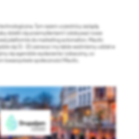
a technologiczna. Tym razem uczestnicy zasiądą
aby dzielić się przemyśleniami i zdobywać nowe
ej platformie do marketing automation. Mautic
zie się 21 - 22 czerwca i my także weźmiemy udział w
zyjmy się agendzie wydarzenia i zobaczmy, co
ym towarzystwie społeczności Mautic.