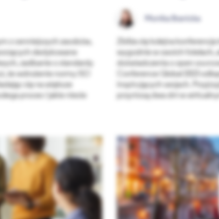
Monika Branicka
ym z cenniejszych zasobów,
Zbliża się kolejna konferencj
m tworzących dedykowane
wygodnie w swoich fotelach, 
wych, zadbanie o standardy
doświadczenia o open sourcow
ż, że wdrożenie normy ISO
Conference Global 2023 odbęd
dając się na większe
inspirujących sesjach. Przyjr
olega proces i jakie niesie
przyniosą dwa dni w wirtualn