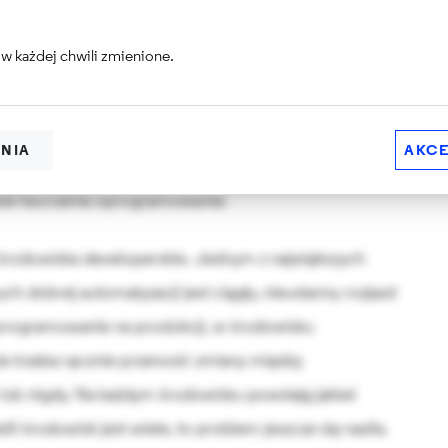
a produkcję jest zautomatyzowany. Najlepiej, jeśli
a produkcję odbywa się poprzez "naciśnięcie jednego
w każdej chwili zmienione.
u.
ENIA
AKCE
e punkty, już uzyskujemy bardzo wiele korzyści
ie tworzenia oprogramowania:
środowiska developerskie. Jednym z największych
 dobrej automatyzacji jest ciągły, nieustanny rozjazd
oprogramowanie na produkcji, w środowisku
że trzeba ręcznie przenosić zmiany między
 lub nigdy. Na każdym środowisku powstają jakieś
li środowisk jest wiele, to problem jeszcze się nasila.