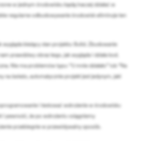
orzone w jednym środowisku będą inaczej działać w
bkie regularne odbudowywanie środowisk eliminuje ten
ak wygląda bieżący stan projektu: Build. Zbudowanie
am prawdziwy obraz tego, jak wygląda i działa kod.
czna. Nie ma problemów typu: “U mnie działało” lub “Na
ny na świeżo, automatycznie projekt jest jedynym, jaki
oprogramowanie i testować wdrożenie w środowisku
t i pewność, że po wdrożeniu osiągniemy
ożenie przebiegnie w przewidywalny sposób.