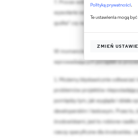
7. Proces wdrażania oprogramowania n
Polityką prywatności
.
wywołanie wdrożenia nowych zmian n
Te ustawienia mogą być 
guzika" czy wywołanie jednego skrypt
ZMIEŃ USTAWI
W momencie, gdy osiągniemy powyższ
wprowadzających porządek w proces
1. Możemy błyskawicznie odtwarzać 
problemów projektów nieposiadających
pomiędzy tym, jak wygląda i działa 
developerskim i testowym. Przez to, 
środowiskami, jest to robione rzadko
rzeczy specyficzne dla środowiska. Jeś