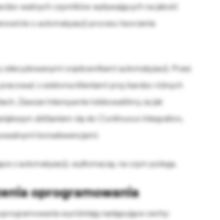
bardzo ważnych czynników wpływających na jakość
owicie o automatyzacji procesu tworzenia
y zdecydowanymi orędownikami automatyzacji. Przez
ć pracować z wieloma klientami przy bardzo różnych
łach. Zawsze intensywnie lobbowaliśmy za jak
jwiększym zbliżaniem się do Continuous Integration,
 poważnymi konsekwencjami.
ące z automatyzacji, wytłumaczę, na czym polega.
zenia oprogramowania
programowania wyróżniają następujące cechy: