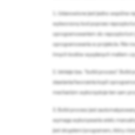
1. Ustanowione jest jedno wspólne r
wytworzony kod poprzez repozytoriu
oprogramowaniem do repozytorium je
oprogramowania w projekcie. Nie m
innych kodów wysyłanych mailem czy
2. Istnieje tzw. "build process". Buil
stawiania/tworzenia kopii oprogramow
mechanizm wykorzystuje ten sam pro
3. Build process jest zautomatyzowan
wymaga wykonywania wielu manualnyc
jest skryptem/programem, który równ