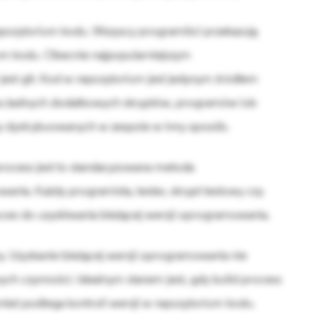
epozytorium kodu. Wszyscy programiści przekazują
m kodu. Obecnie najpopularniejszym
st git. Kod w repozytorium jest jedynym źródłem
a żadnych dodatkowych skryptów, programów lub
 dystrybuowanych w zespole w inny sposób.
d process jest to standaryzowana metoda
ania. Każdy programista, tester, skrypt testowy czy
ces do uzyskiwania bieżącej wersji oprogramowania.
y. Uzyskanie bieżącej wersji oprogramowania nie
h czynności. Idealnym stanem jest, gdy build process
ież podlega kontroli wersji w repozytorium kodu.