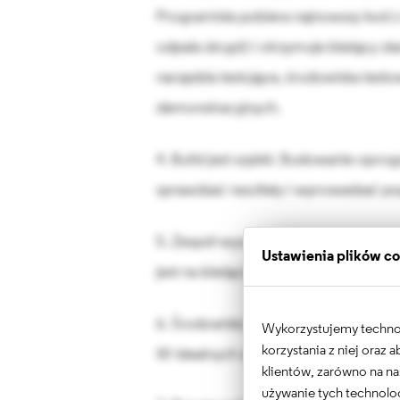
Programista pobiera najnowszy kod 
odpala skrypt) i otrzymuje bieżący sta
narzędzia testujące, środowiska test
demonstracyjnych.
4. Build jest szybki. Budowanie opro
sprawdzać rezultaty i wprowadzać po
5. Zespół wysyła zmiany często, najlep
Ustawienia plików c
jest na bieżąco wciągany na główną ga
6. Środowisko testowe powinno jak 
Wykorzystujemy technolo
korzystania z niej oraz
W idealnych warunkach będzie to wi
klientów, zarówno na na
używanie tych technolog