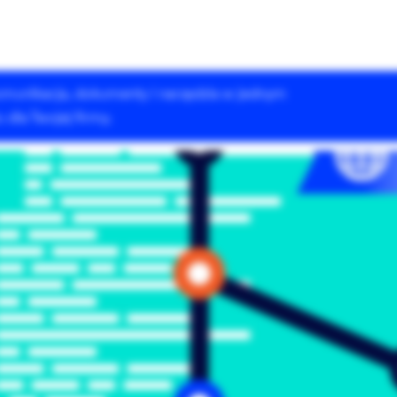
 komunikacja, dokumenty i narzędzia w jednym
Rozwiązania Drupala
Szkolenia
Case Studies
dla Twojej firmy.