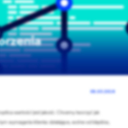
orzenia
08.03.2018
ptica wartości jest jakość. Chcemy tworzyć jak
 tym wymagania klienta: działające, wolne od błędów,