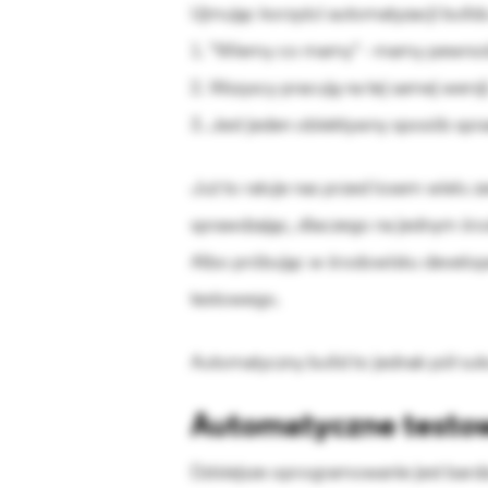
Ujmując korzyści automatyzacji buil
1. "Wiemy co mamy" - mamy pewność
2. Wszyscy pracują na tej samej wersji
3. Jest jeden obiektywny sposób spraw
Już to ratuje nas przed losem wielu 
sprawdzając, dlaczego na jednym środo
Albo próbując w środowisku develop
testowego.
Automatyczny build to jednak pół sukc
Automatyczne testo
Dzisiejsze oprogramowanie jest bardzo