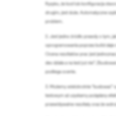
Ryzyko, że kod lub konfiguracja stw
drugim, jest duże. Automatyczne szy
problem.
2. Jest jedno źródło prawdy o tym, j
oprogramowania poprzez build daje n
Ocena rezultatów prac jest jednozna
dev działa a na test już nie”. Zbudowa
podlega ocenie.
3. Możemy wielokrotnie "budować" 
testowym aż uzyskamy pożądany efek
przewidywalne rezultaty oraz że wdr