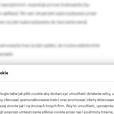
z repozytorium, wywołuje proces budowania (np.
n aplikacji. Ten sam skrypt jest wykorzystywany przez
owe czy jest wykorzystywany do tworzenia wersji
gramowania trwa na tyle szybko, że można wielokrotnie
prawki.
iej codziennie lub kilka razy dziennie. Działający kod
ookie
łąź w systemie kontroli wersji.
najbardziej odpowiadać w środowisku produkcyjnym.
gie takie jak pliki cookie aby dostarczyć umożliwić działanie witry,
 aby oferować spersonalizowane treści oraz promować oferty skierowa
erna kopia środowiska produkcyjnego.
szej stronie jak i na stronach innych firm. Aby to umożliwić, uprzejmi
ii poprzez umieszczanie plików cookie przez nas i podmioty trzecie,