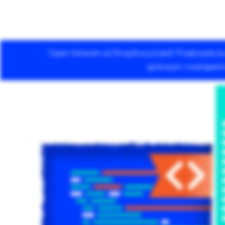
Open Intranet od Droptica już jest! Przejrzysta
Usługi Drupala
gotowym rozwiązaniu 