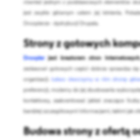
również jednym z podstawowych elementów sku
jest zwykle głównym celem jej istnienia. Poka
Drooplerze - dystrybucji Drupala.
Strony z gotowych kom
Droopler
jest kreatorem stron internetowy
zestawowi gotowych części dobrze sprawdza się 
organizacji.
Łatwo stworzymy w nim stronę głó
preferencji, możemy do jej zbudowania wykorzysta
kontaktowy, zaakcentować jakieś znaczące licz
bardziej szczegółowymi informacjami, takimi jak of
Budowa strony z ofertą o