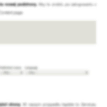
ia nowej podstrony
. Aby to zrobić, po zalogowaniu z
ontent page
.
ytuł strony
. W naszym przypadku będzie to
Services
.