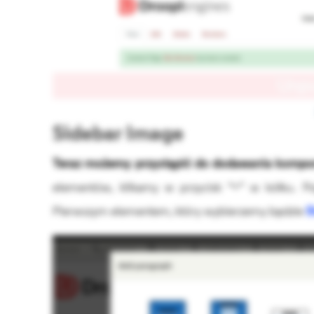
Sidebar Image
Teraz możemy przystąpić do dodawania komp
elementów, klikamy w przycisk “+” w kółku. 
Pierwszym elementem, który wybierzemy będzie
S