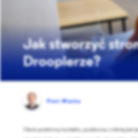
Jak stworzyć stron
Drooplerze?
Piotr Miarka
Obok podstrony kontaktu, podstrona z ofertą jest j