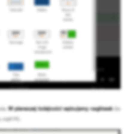
ola.
W pierwszej kolejności wpisujemy nagłówek
(to
 czyli H1.