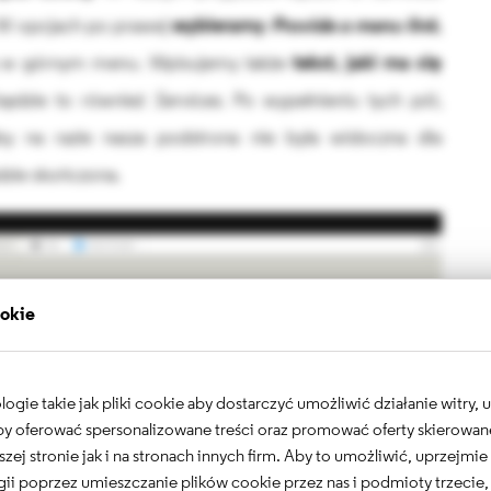
. W opcjach po prawej
wybieramy
Provide a menu link
,
ię w górnym menu. Wpisujemy także
tekst, jaki ma się
będzie to również
Services
. Po wypełnieniu tych pól,
y na razie nasza podstrona nie była widoczna dla
dzie skończona.
ookie
gie takie jak pliki cookie aby dostarczyć umożliwić działanie witry,
 aby oferować spersonalizowane treści oraz promować oferty skierowa
szej stronie jak i na stronach innych firm. Aby to umożliwić, uprzejmi
ii poprzez umieszczanie plików cookie przez nas i podmioty trzecie,