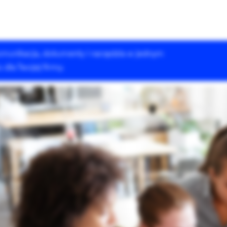
 komunikacja, dokumenty i narzędzia w jednym
Rozwiązania Drupala
Szkolenia
Case Studies
dla Twojej firmy.