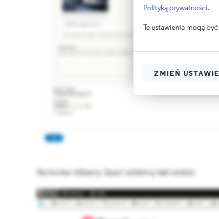
Polityką prywatności
.
Te ustawienia mogą być 
ZMIEŃ USTAWI
Na koniec klikamy
Save
i widzimy taki widok: