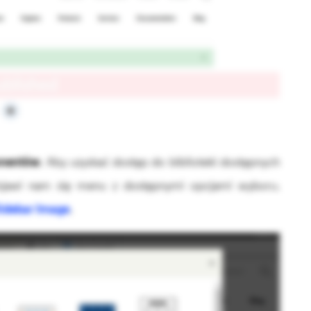
onentów
. Aby uzyskać dostęp do biblioteki dostępnych
Pojawi nam się menu z dostępnymi opcjami wyboru.
idebar Image
.