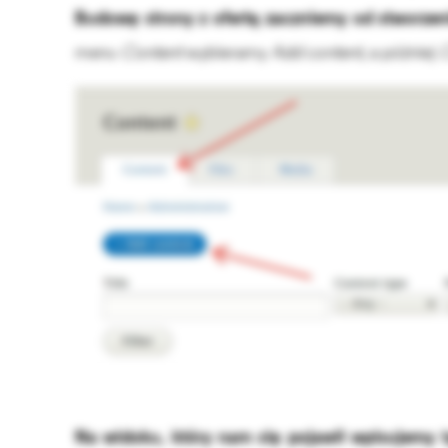
Budowę strony z ofertą zaczniemy od stworzen
menu
Content
wybieramy
Add content
, a później
C
Na widoku, który nam się pojawił wpisujemy t