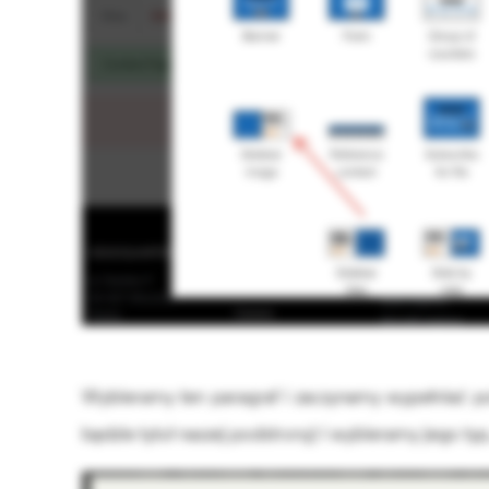
Wybieramy ten paragraf i zaczynamy wypełniać p
będzie tytuł naszej podstrony) i wybieramy jego typ,