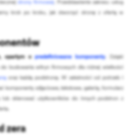
tecznej
strony firmowej
. Przedstawienie zakresu usług
żemy krok po kroku, jak stworzyć stronę z ofertą w
ponentów
ch, opartym o
predefiniowane komponenty
. Dzięki
do budowania witryn firmowych dla różnej wielkości
wną
oraz każdą podstronę. W zależności od potrzeb i
ć komponenty zdjęciowe, tekstowe, galerię, formularz
by lub skierować użytkowników do innych podstron z
erta.
d zera