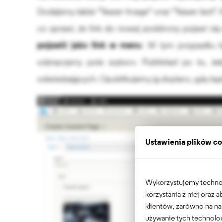
Dodajemy także “Teaser Image” oraz “Teaser text”
co sprawi, że link do nowej podstrony pojawi s
pojawić jako link w menu
. W tym przypadku 
odznaczamy pole wyboru
Published
po to, żeb
odwiedzających. Opublikujemy ją dopiero, gdy bę
Ustawienia plików c
Wykorzystujemy technolo
korzystania z niej oraz
klientów, zarówno na na
używanie tych technolog