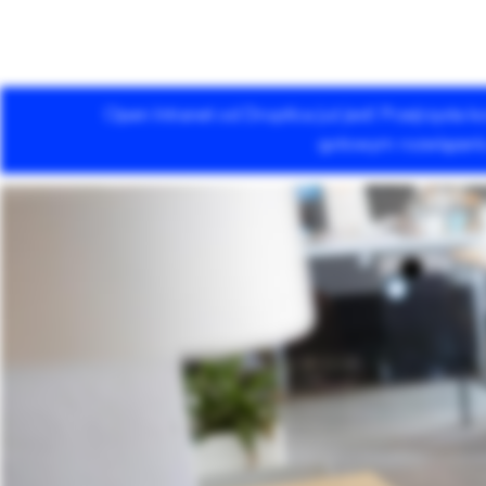
Open Intranet od Droptica już jest! Przejrzysta
Usługi Drupala
gotowym rozwiązaniu 