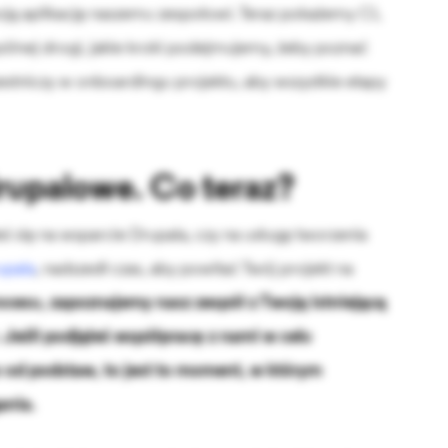
oją aplikację naszemu zespołowi. Teraz pokażemy Ci,
ólnej drogi, jakie kroki podejmujemy, żeby poznać
estniczy w onboardingu projektu, aby wszystkie etapy
rupalowe. Co teraz?
ś się na wsparcie Drupala, czy na usługę tworzenia
upala
, nadszedł czas, aby powitać Twój projekt na
ocesu, zapoznajemy nasz zespół z Twoją istniejącą
 Jeśli podjąłeś współpracę z nami w celu
od podstaw, to jest to moment, w którym
ania.