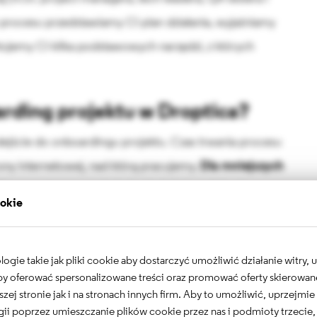
 procesu przedstawiamy Ci plan działania, wyjaśniamy
tujemy Ci kilka podstawowych narzędzi, z których
rding projektu w Droptica?
ejście do onboardingu projektu. Czas trwania procesu
ony internetowej, nad którą pracujemy.
Dla mniejszych
e'ów czas ten wynosi około dwóch tygodni od
ookie
ększych projektów może potrwać dłużej (około
gie takie jak pliki cookie aby dostarczyć umożliwić działanie witry,
 aby oferować spersonalizowane treści oraz promować oferty skierowa
yć, jeśli nie uzyskamy wszystkich możliwych dostępów.
szej stronie jak i na stronach innych firm. Aby to umożliwić, uprzejmi
asu, gdy musimy przeprowadzić szczegółową analizę
ii poprzez umieszczanie plików cookie przez nas i podmioty trzecie,