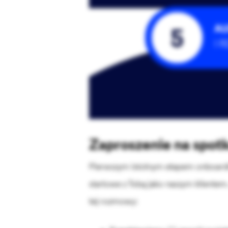
Zaproszenie na spotk
Pierwszym istotnym etapem onboarding
startowe z Tobą jako naszym klientem
tej rozmowy: