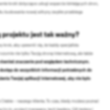
e kroki dotyczące usługi wsparcia istniejących stron,
u budowania nowej witryny zwykle przebiega
 projektu jest tak ważny?
y krok, aby upewnić się, że każdy specjalista
ozumie nie tylko Twoją stronę internetową, ale także
 również znaczenie pod względem technicznym.
dostęp do wszystkich informacji potrzebnych do
enia Twojej aplikacji internetowej, aby nie było
 Ciebie – naszego klienta. To czas, kiedy możesz poznać
ą (m.in. project managera, tech leadera, QA testera i