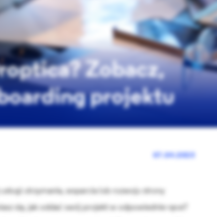
Droptica? Zobacz,
nboarding projektu
07.04.2023
 usługi utrzymania, wsparcia lub rozwoju strony
wiasz się, jak oddać swój projekt w odpowiednie ręce?