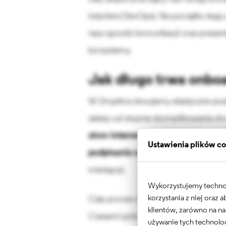
inżyniera DevOps). Na początku tego
nasz sposób komunikacji oraz prezen
korzystamy.
Jak długo trwa onboa
W Droptica stosujemy elastyczne pod
zależy od stopnia skomplikowania str
stron internetowych i landing pag
Ustawienia plików c
podpisania umowy.
W przypadku wi
miesiąca).
Wykorzystujemy technolo
korzystania z niej oraz
Cały proces może się również wydłuż
klientów, zarówno na na
Czasami potrzebujemy też więcej cz
używanie tych technolog