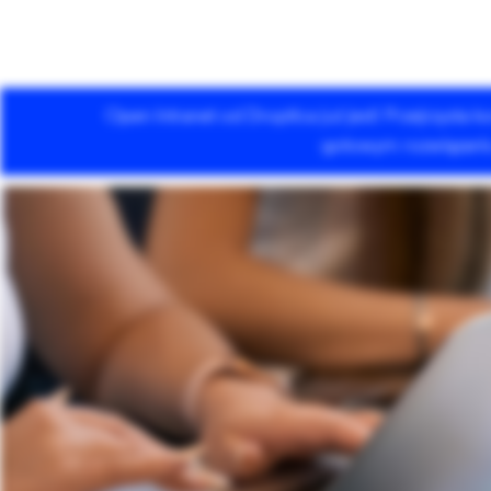
Open Intranet od Droptica już jest! Przejrzysta
Usługi Drupala
gotowym rozwiązaniu 