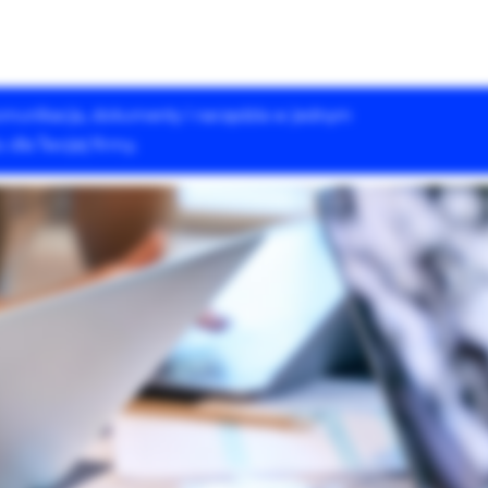
 komunikacja, dokumenty i narzędzia w jednym
Rozwiązania Drupala
Szkolenia
Case Studies
dla Twojej firmy.