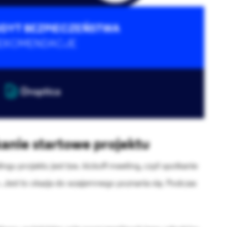
anie startowe projektu
u projektu jest tzw. kickoff meeting, czyli spotkanie
. Jest to okazja do wzajemnego poznania się. Podczas