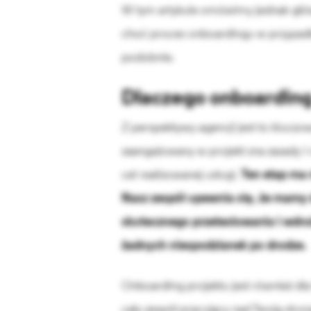
W tym artykule omówimy jednak główni
choć proces onboardingu w przypadk
podobnie.
Dlaczego onboarding
Z perspektywy agencji jest to kluczow
zaangażowany w projekt zna zasady i r
cel realizowanej usługi.
Ten etap ma
Nasz zespół upewnia się, że mamy 
skutecznego przetestowania i wdroż
żadnych niespodzianek po drodze.
Onboarding projektu jest również dla
cały zespół pracujący nad Twoją stron